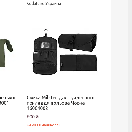
Vodafone Украина
мецької
Сумка Mil-Tec для туалетного
3001
приладдя польова Чорна
16004002
600 ₴
Немає в наявності