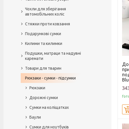
Чохли для зберігання
автомобільних коліс
Стяжки проти ковзання
Подарункові сумки
Килими та килимки
Подушки, матраци та надувні
каремати
До
Товари для тварин
пр
по
Рюкзаки - сумки - підсумки
Bl
343
Рюкзаки
Гот
Дорожні сумки
Сумки на коліщатках
Баули
Сумки для ноутбуків