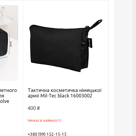
летного
Тактична косметичка німецької
ля
армії Mil-Tec black 16003002
olve
400 ₴
Немає в наявності
+380 (99) 152-15-15