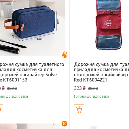
Залишилось 43 дні
рожня сумка для туалетного
Дорожня сумка для туа
иладдя косметичка для
приладдя косметичка д
дорожей органайзер Solve
подорожей оргайнайзер 
ue KT6001153
Red KT6004221
 ₴
323 ₴
383 ₴
383 ₴
ово до відправки
Готово до відправки
Купити
Купити
–10%