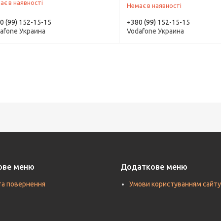
ає в наявності
Немає в наявності
0 (99) 152-15-15
+380 (99) 152-15-15
afone Украина
Vodafone Украина
ове меню
Додаткове меню
та повернення
Умови користуванням сайту