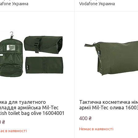
afone Украина
Vodafone Украина
мка для туалетного
Тактична косметичка ні
иладдя армійська Mil-Tec
армії Mil-Tec олива 1600
tish toilet bag olive 16004001
400 ₴
 ₴
Немає в наявності
ає в наявності