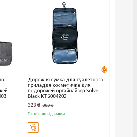
Залишилось 43 
ної
Дорожня сумка для туалетного
приладдя косметичка для
жей
подорожей оргайнайзер Solve
403
Black KT6004202
323 ₴
383 ₴
Готово до відправки
Купити