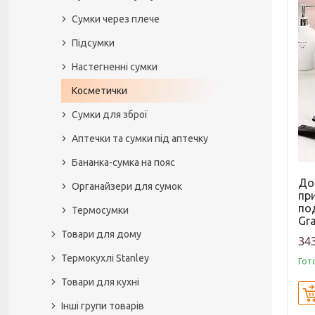
Сумки через плече
Підсумки
Настегненні сумки
Косметички
Сумки для зброї
Аптечки та сумки під аптечку
Бананка-сумка на пояс
До
Органайзери для сумок
пр
по
Термосумки
Gr
Товари для дому
343
Термокухлі Stanley
Гот
Товари для кухні
Інші групи товарів