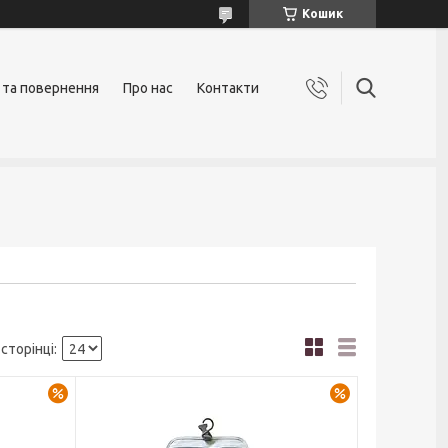
Кошик
 та повернення
Про нас
Контакти
–16%
–16%