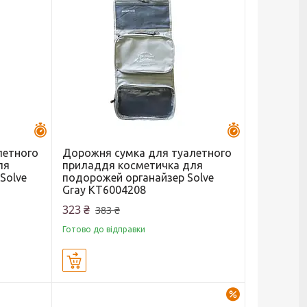
Залишилось 43 дні
Залишилось 43 
летного
Дорожня сумка для туалетного
ля
приладдя косметичка для
Solve
подорожей органайзер Solve
Gray KT6004208
323 ₴
383 ₴
Готово до відправки
Купити
–16%