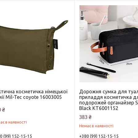
ктична косметичка німецької
Дорожня сумка для туа
ії Mil-Tec coyote 16003005
приладдя косметичка д
подорожей органайзер S
Black KT6001152
 ₴
383 ₴
ає в наявності
Немає в наявності
0 (99) 152-15-15
+380 (99) 152-15-15