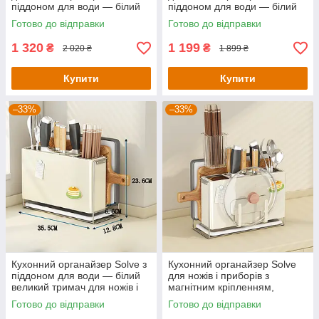
піддоном для води — білий
піддоном для води — білий
великий тримач для ножів +
малий тримач для ножів
Готово до відправки
Готово до відправки
підстаканник
1 320
1 199
₴
₴
2 020 ₴
1 899 ₴
Купити
Купити
–33%
–33%
Кухонний органайзер Solve з
Кухонний органайзер Solve
піддоном для води — білий
для ножів і приборів з
великий тримач для ножів і
магнітним кріпленням,
приборів, KT7007905
піддоном для води,
Готово до відправки
Готово до відправки
KT7007901