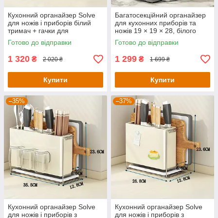
Кухонний органайзер Solve
Багатосекційний органайзер
для ножів і приборів білий
для кухонних приборів та
тримач + гачки для
ножів 19 × 19 × 28, білого
аксесуарів KT7007904
кольору KT7007912
Готово до відправки
Готово до відправки
1 320
1 299
₴
₴
2 020 ₴
1 699 ₴
Купити
Купити
–35%
–37%
Кухонний органайзер Solve
Кухонний органайзер Solve
для ножів і приборів з
для ножів і приборів з