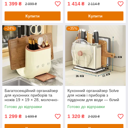
1 399
1 414
₴
₴
2 099 ₴
2 114 ₴
Купити
Купити
–24%
–35%
Багатосекційний органайзер
Кухонний органайзер Solve
для кухонних приборів та
для ножів і приборів з
ножів 19 × 19 × 28, молочно-
піддоном для води — білий
білого кольору KT7007911
тримач для ножа + тримач
Готово до відправки
Готово до відправки
для кришки
1 299
1 320
₴
₴
1 699 ₴
2 020 ₴