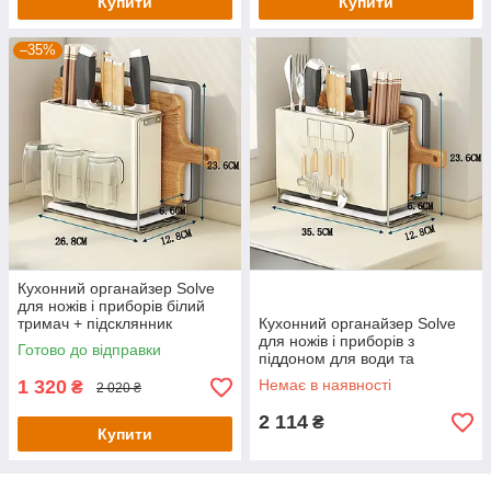
Купити
Купити
–35%
Кухонний органайзер Solve
для ножів і приборів білий
тримач + підсклянник
Кухонний органайзер Solve
KT7007903
для ножів і приборів з
Готово до відправки
піддоном для води та
гачками для аксесуарів,
1 320
Немає в наявності
₴
2 020 ₴
KT7007902
2 114
₴
Купити