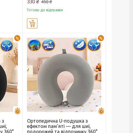
330 ₴
450 ₴
Готово до відправки
Купити
–24%
–24%
Залишилось 44 дні
Залишилось 44 
 з
Ортопедична U-подушка з
иї,
ефектом пам’яті — для шиї,
у 360°
подорожей та відпочинку 360°