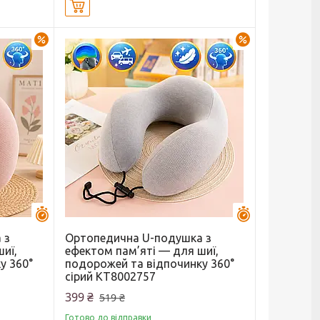
Купити
–23%
–23%
Залишилось 44 дні
Залишилось 44 
 з
Ортопедична U-подушка з
иї,
ефектом пам’яті — для шиї,
у 360°
подорожей та відпочинку 360°
сірий KT8002757
399 ₴
519 ₴
Готово до відправки