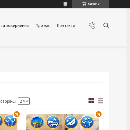
Кошик
 та повернення
Про нас
Контакти
–27%
–24%