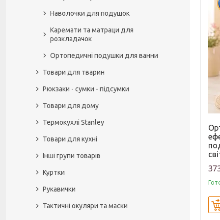
Наволочки для подушок
Каремати та матраци для
розкладачок
Ортопедичні подушки для ванни
Товари для тварин
Рюкзаки - сумки - підсумки
Товари для дому
Термокухлі Stanley
Ор
еф
Товари для кухні
по
св
Інші групи товарів
373
Куртки
Гот
Рукавички
Тактичні окуляри та маски