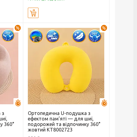
Купити
–23%
–27%
Залишилось 44 дні
Залишилось 44 
 з
Ортопедична U-подушка з
иї,
ефектом пам’яті — для шиї,
у 360°
подорожей та відпочинку 360°
жовтий KT8002723