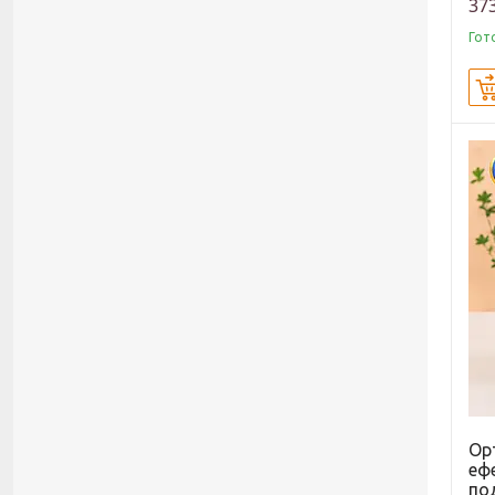
373
Гот
Ор
еф
по