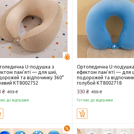
Залишилось 44 дні
топедична U-подушка з
Ортопедична U-подушка
ектом пам’яті — для шиї,
ефектом пам’яті — для ш
дорожей та відпочинку 360°
подорожей та відпочинк
жевий KT8002752
голубой KT8002718
 ₴
330 ₴
493 ₴
450 ₴
ово до відправки
Готово до відправки
Купити
Купити
–24%