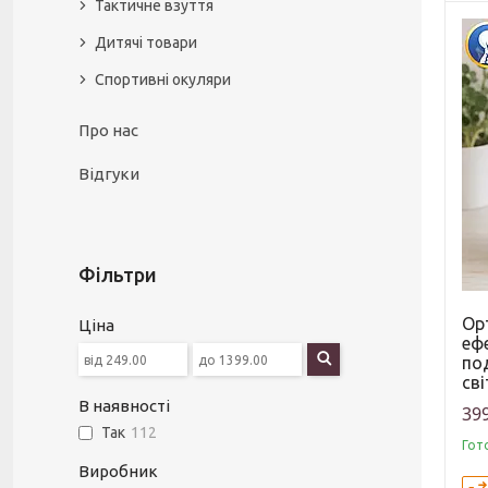
Тактичне взуття
Дитячі товари
Спортивні окуляри
Про нас
Відгуки
Фільтри
Ор
Ціна
еф
по
св
В наявності
399
Так
112
Гот
Виробник