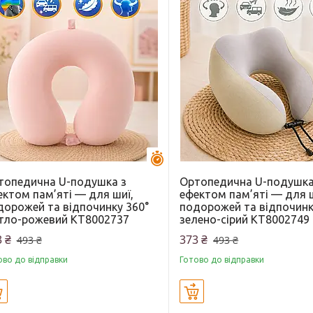
Залишилось 44 дні
топедична U-подушка з
Ортопедична U-подушка
ектом пам’яті — для шиї,
ефектом пам’яті — для ш
дорожей та відпочинку 360°
подорожей та відпочинк
ітло-рожевий KT8002737
зелено-сірий KT8002749
 ₴
373 ₴
493 ₴
493 ₴
ово до відправки
Готово до відправки
Купити
Купити