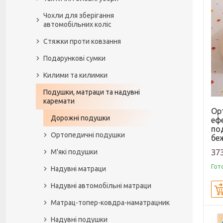
Чохли для зберігання
автомобільних коліс
Стяжки проти ковзання
Подарункові сумки
Килими та килимки
Подушки, матраци та надувні
каремати
Ор
Дорожні подушки
еф
по
Ортопедичні подушки
бе
373
М'які подушки
Гот
Надувні матраци
Надувні автомобільні матраци
Матрац-топер-ковдра-наматрацник
Надувні подушки