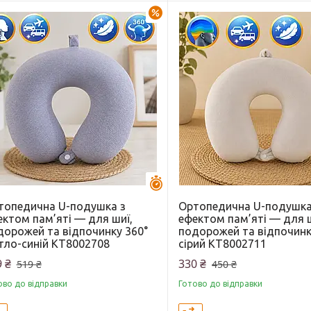
–23%
Залишилось 44 дні
топедична U-подушка з
Ортопедична U-подушка
ектом пам’яті — для шиї,
ефектом пам’яті — для ш
дорожей та відпочинку 360°
подорожей та відпочинк
ітло-синій KT8002708
сірий KT8002711
 ₴
330 ₴
519 ₴
450 ₴
ово до відправки
Готово до відправки