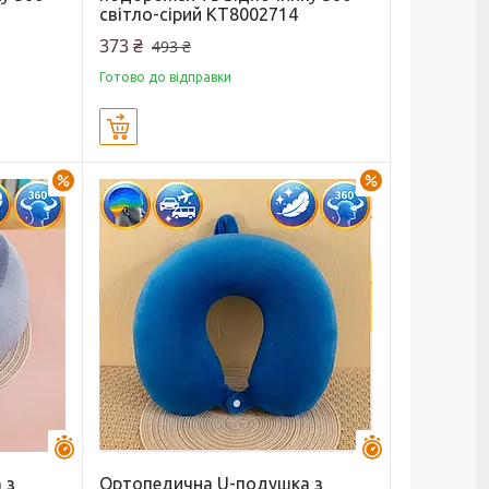
світло-сірий KT8002714
373 ₴
493 ₴
Готово до відправки
Купити
–23%
–27%
Залишилось 44 дні
Залишилось 44 
 з
Ортопедична U-подушка з