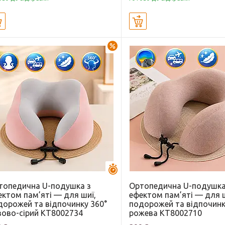
Купити
Купити
–24%
Залишилось 44 дні
топедична U-подушка з
Ортопедична U-подушка
ектом пам’яті — для шиї,
ефектом пам’яті — для ш
дорожей та відпочинку 360°
подорожей та відпочинк
зово-сірий KT8002734
рожева KT8002710