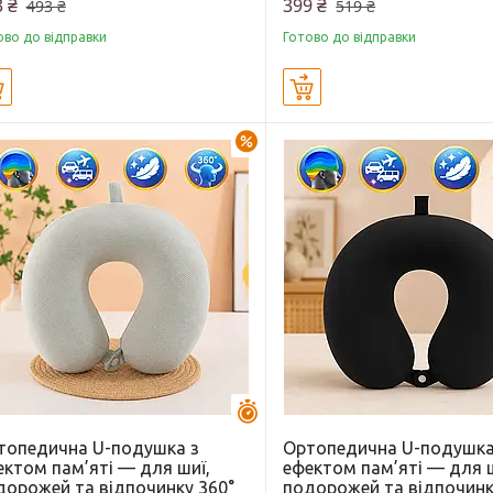
 ₴
399 ₴
493 ₴
519 ₴
ово до відправки
Готово до відправки
Купити
Купити
–23%
Залишилось 44 дні
топедична U-подушка з
Ортопедична U-подушка
ектом пам’яті — для шиї,
ефектом пам’яті — для ш
дорожей та відпочинку 360°
подорожей та відпочинк