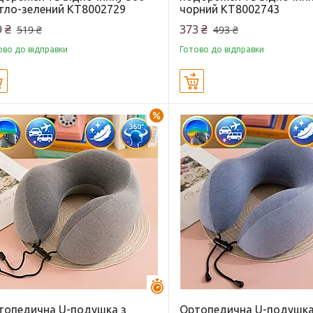
ітло-зелений KT8002729
чорний KT8002743
 ₴
373 ₴
519 ₴
493 ₴
ово до відправки
Готово до відправки
Купити
Купити
–23%
Залишилось 44 дні
топедична U-подушка з
Ортопедична U-подушка