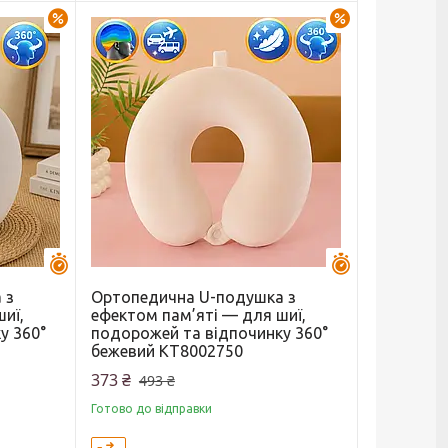
–27%
–24%
Залишилось 44 дні
Залишилось 44 
 з
Ортопедична U-подушка з
иї,
ефектом пам’яті — для шиї,
у 360°
подорожей та відпочинку 360°
бежевий KT8002750
373 ₴
493 ₴
Готово до відправки