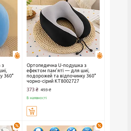
Залишилось 44 дні
Залишилось 44 
 з
Ортопедична U-подушка з
иї,
ефектом пам’яті — для шиї,
у 360°
подорожей та відпочинку 360°
чорно-сірий KT8002727
373 ₴
493 ₴
В наявності
Купити
–24%
–23%