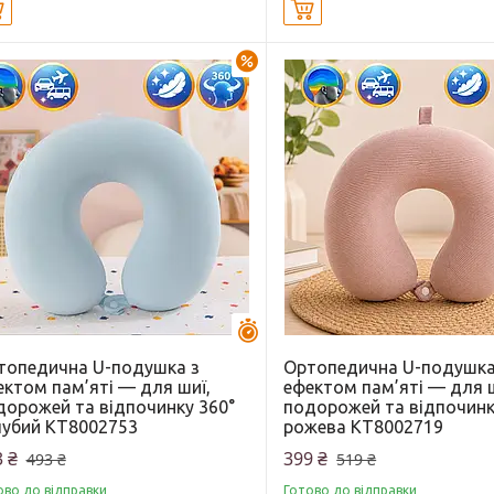
Купити
Купити
–24%
Залишилось 44 дні
топедична U-подушка з
Ортопедична U-подушка
ектом пам’яті — для шиї,
ефектом пам’яті — для ш
дорожей та відпочинку 360°
подорожей та відпочинк
лубий KT8002753
рожева KT8002719
 ₴
399 ₴
493 ₴
519 ₴
ово до відправки
Готово до відправки