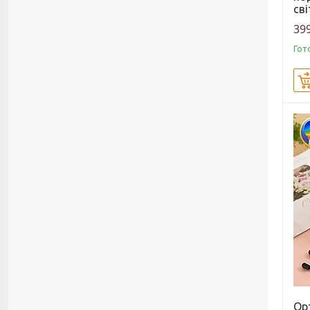
св
399
Гот
Ор