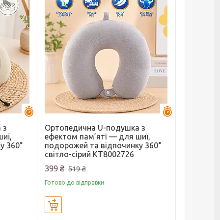
Залишилось 44 дні
Залишилось 44 
 з
Ортопедична U-подушка з
иї,
ефектом пам’яті — для шиї,
у 360°
подорожей та відпочинку 360°
світло-сірий KT8002726
399 ₴
519 ₴
Готово до відправки
Купити