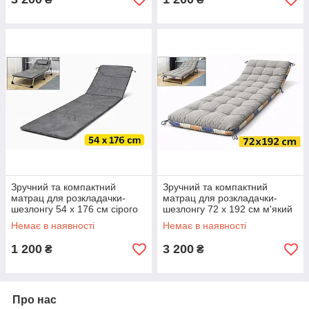
Зручний та компактний
Зручний та компактний
матрац для розкладачки-
матрац для розкладачки-
шезлонгу 54 х 176 см сірого
шезлонгу 72 х 192 см м'який
кольору KT7006710
двосторонній 1870 грам
Немає в наявності
Немає в наявності
KT7006708
1 200
3 200
₴
₴
Про нас