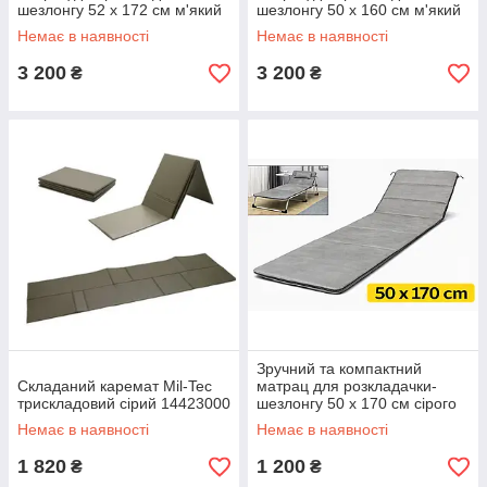
шезлонгу 52 х 172 см м'який
шезлонгу 50 х 160 см м'який
сірий 960 грам KT7006715
двосторонній 1300 грам
Немає в наявності
Немає в наявності
KT7006707
3 200
3 200
₴
₴
Зручний та компактний
Складаний каремат Mil-Tec
матрац для розкладачки-
трискладовий сірий 14423000
шезлонгу 50 х 170 см сірого
кольору KT7006704
Немає в наявності
Немає в наявності
1 820
1 200
₴
₴