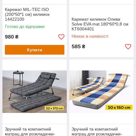
Каремат MIL-TEC ISO
(200*50*1 см) килимок
14422100
Каремат килимок Олива
Solve EVA mat 180*60*0,8 см
Готово до відправки
KT6004401
980
Немає в наявності
₴
585
₴
Купити
Зручний та компактний
Зручний та компактний
матрац для розкладачки-
матрац для розкладачки-