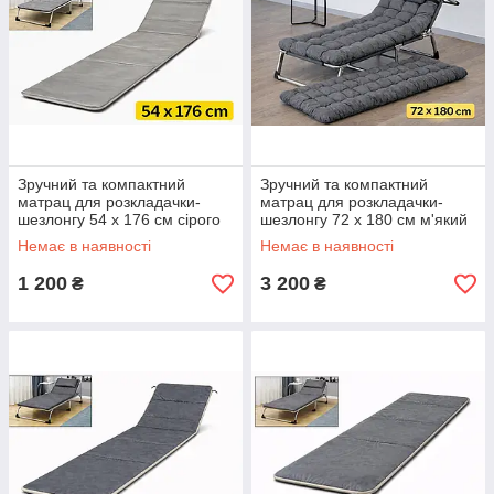
Зручний та компактний
Зручний та компактний
матрац для розкладачки-
матрац для розкладачки-
шезлонгу 54 х 176 см сірого
шезлонгу 72 х 180 см м'який
кольору KT7006705
сірий 1320 грам KT7006716
Немає в наявності
Немає в наявності
1 200
3 200
₴
₴