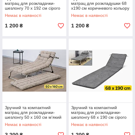
матрац для розкладачки-
матрац для розкладушки 68
шезлонгу 70 х 192 см сірого
х190 см коричневого кольору
кольору KT7006706
KT7006713
Немає в наявності
Немає в наявності
1 200
1 200
₴
₴
Зручний та компактний
Зручний та компактний
матрац для розкладачки-
матрац для розкладачки-
шезлонгу 50 х 160 см м'який
шезлонгу 68 х 190 см сірого
бежевий 970 грам
кольору KT7006703
Немає в наявності
Немає в наявності
KT7006714
3 200
1 200
₴
₴