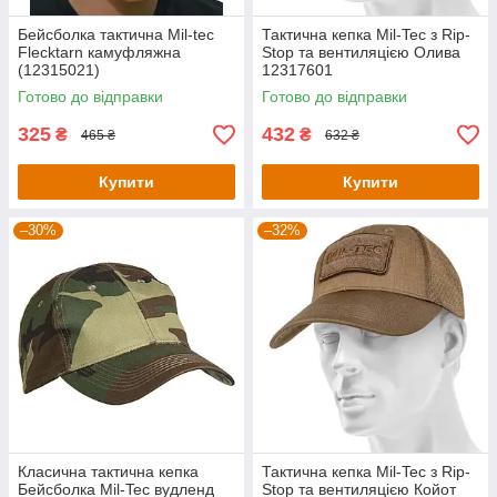
Бейсболка тактична Mil-tec
Тактична кепка Mil-Tec з Rip-
Flecktarn камуфляжна
Stop та вентиляцією Олива
(12315021)
12317601
Готово до відправки
Готово до відправки
325
432
₴
₴
465 ₴
632 ₴
Купити
Купити
–30%
–32%
Класична тактична кепка
Тактична кепка Mil-Tec з Rip-
Бейсболка Mil-Tec вудленд
Stop та вентиляцією Койот