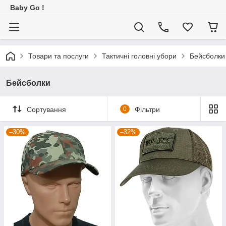
Baby Go !
Товари та послуги
Тактичні головні убори
Бейсболки
Бейсболки
Сортування
0
Фільтри
–30%
–32%