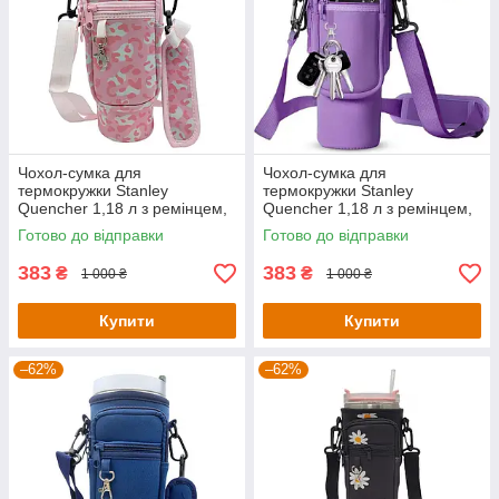
Чохол-сумка для
Чохол-сумка для
термокружки Stanley
термокружки Stanley
Quencher 1,18 л з ремінцем,
Quencher 1,18 л з ремінцем,
захисний кейс для кухля,
захисний кейс для кухля,
Готово до відправки
Готово до відправки
рожевий леопард KT7001316
фіолетового кольору
KT7001309
383
383
₴
₴
1 000 ₴
1 000 ₴
Купити
Купити
–62%
–62%