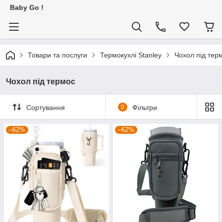
Baby Go !
Товари та послуги
Термокухлі Stanley
Чохол під тер
Чохол під термос
Сортування
0
Фільтри
–62%
–62%