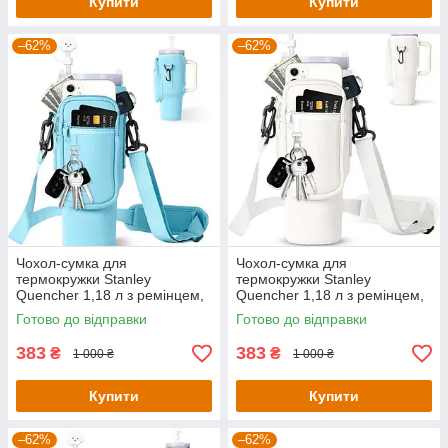
Купити
Купити
–62%
–62%
Чохол-сумка для
Чохол-сумка для
термокружки Stanley
термокружки Stanley
Quencher 1,18 л з ремінцем,
Quencher 1,18 л з ремінцем,
захисний кейс для кухля,
захисний кейс для кухля,
Готово до відправки
Готово до відправки
блакитного кольору
білого кольору KT7001302
KT7001306
383
383
₴
₴
1 000 ₴
1 000 ₴
Купити
Купити
–62%
–62%