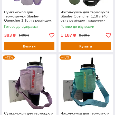
Сумка-чохол для
Чохол-сумка для термокухля
термокружки Stanley
Stanley Quencher 1,18 л (40
Quencher 1,18 л з ремінцем,
oz) з ремінцем і кишенями
захисний кейс для кухля,
KT7001809 синього кольору
Готово до відправки
Готово до відправки
лавандового кольору
KT7001305
383
1 187
₴
₴
1 000 ₴
2 099 ₴
Купити
Купити
–43%
–43%
Сумка-чохол для термокухля
Чохол-сумка для термокухля