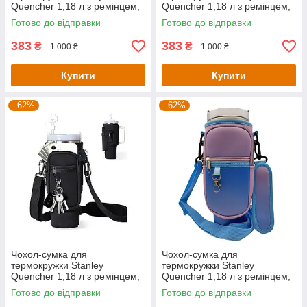
Quencher 1,18 л з ремінцем,
Quencher 1,18 л з ремінцем,
захисний кейс для кухля,
захисний кейс для кухля,
Готово до відправки
Готово до відправки
жовтий KT7001318
малиновий KT7001308
383
383
₴
₴
1 000 ₴
1 000 ₴
Купити
Купити
–62%
–62%
Чохол-сумка для
Чохол-сумка для
термокружки Stanley
термокружки Stanley
Quencher 1,18 л з ремінцем,
Quencher 1,18 л з ремінцем,
захисний кейс для кухля,
захисний кейс для кухля,
Готово до відправки
Готово до відправки
чорного кольору KT7001301
блакитно-рожевого кольору