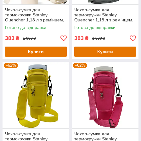
Чохол-сумка для
Чохол-сумка для
термокружки Stanley
термокружки Stanley
Quencher 1,18 л з ремінцем,
Quencher 1,18 л з ремінцем,
захисний кейс для кухля,
захисний кейс для кухля,
Готово до відправки
Готово до відправки
кремовий KT7001310
темно-сірий KT7001317
383
383
₴
₴
1 000 ₴
1 000 ₴
Купити
Купити
–62%
–62%
Чохол-сумка для
Чохол-сумка для
термокружки Stanley
термокружки Stanley