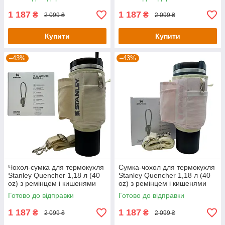
кольору
1 187
1 187
₴
₴
2 099 ₴
2 099 ₴
Купити
Купити
–43%
–43%
Чохол-сумка для термокухля
Сумка-чохол для термокухля
Stanley Quencher 1,18 л (40
Stanley Quencher 1,18 л (40
oz) з ремінцем і кишенями
oz) з ремінцем і кишенями
KT7001804 молочного
KT7001803 пудра
Готово до відправки
Готово до відправки
кольору
1 187
1 187
₴
₴
2 099 ₴
2 099 ₴