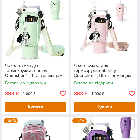
Чохол-сумка для
Чохол-сумка для
термокружки Stanley
термокружки Stanley
Quencher 1,18 л з ремінцем,
Quencher 1,18 л з ремінцем,
захисний кейс для кухля,
захисний кейс для кухля,
Готово до відправки
Готово до відправки
м'ятного кольору KT7001307
світло-рожевого кольору
KT7001312
383
383
₴
₴
1 000 ₴
1 000 ₴
Купити
Купити
–62%
–62%