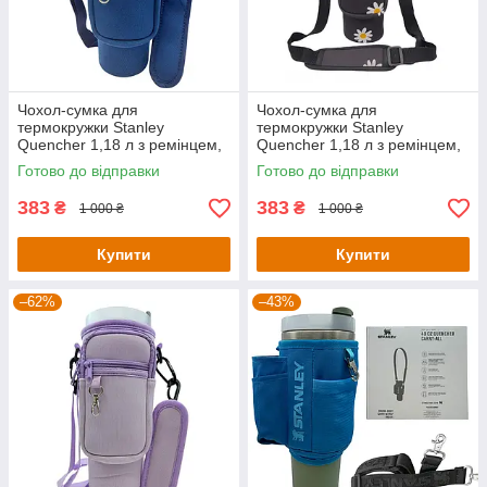
Чохол-сумка для
Чохол-сумка для
термокружки Stanley
термокружки Stanley
Quencher 1,18 л з ремінцем,
Quencher 1,18 л з ремінцем,
захисний кейс для кухля,
захисний кейс для кухля,
Готово до відправки
Готово до відправки
синього кольору KT7001311
чорна ромашка KT7001313
383
383
₴
₴
1 000 ₴
1 000 ₴
Купити
Купити
–62%
–43%