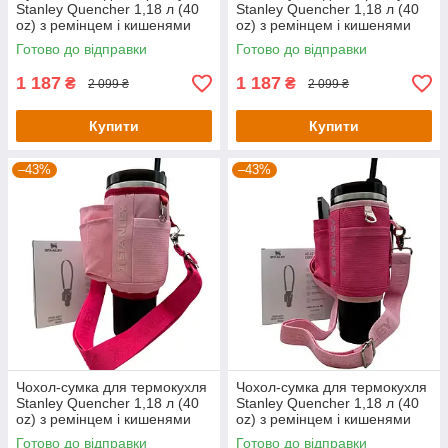
Stanley Quencher 1,18 л (40
Stanley Quencher 1,18 л (40
oz) з ремінцем і кишенями
oz) з ремінцем і кишенями
KT7001808 бузкового
KT7001807 бірюзового
Готово до відправки
Готово до відправки
кольору
кольору
1 187
1 187
₴
₴
2 099 ₴
2 099 ₴
Купити
Купити
–43%
–43%
Чохол-сумка для термокухля
Чохол-сумка для термокухля
Stanley Quencher 1,18 л (40
Stanley Quencher 1,18 л (40
oz) з ремінцем і кишенями
oz) з ремінцем і кишенями
KT7001806 рожевого кольору
KT7001805 малинового
Готово до відправки
Готово до відправки