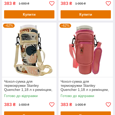
KT7001315
383
383
₴
₴
1 000 ₴
1 000 ₴
Купити
Купити
–62%
–62%
Чохол-сумка для
Чохол-сумка для
термокружки Stanley
термокружки Stanley
Quencher 1,18 л з ремінцем,
Quencher 1,18 л з ремінцем,
захисний кейс для кухля,
захисний кейс для кухля,
Готово до відправки
Готово до відправки
бежевий тропік KT7001314
рожевого кольору KT7001303
383
383
₴
₴
1 000 ₴
1 000 ₴