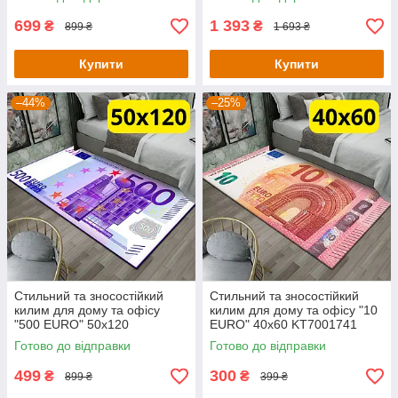
699
1 393
₴
₴
899 ₴
1 693 ₴
Купити
Купити
–44%
–25%
Стильний та зносостійкий
Стильний та зносостійкий
килим для дому та офісу
килим для дому та офісу "10
"500 EURO" 50х120
EURO" 40х60 KT7001741
KT7001713
Готово до відправки
Готово до відправки
499
300
₴
₴
899 ₴
399 ₴