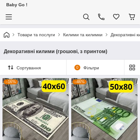
Baby Go !
Товари та послуги
Килими та килимки
Декоративні к
Декоративні килими (грошові, з принтом)
Сортування
0
Фільтри
–16%
–46%