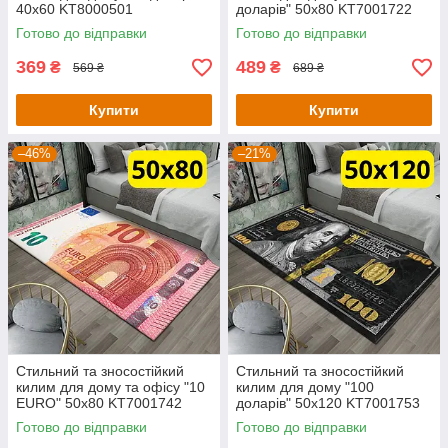
40х60 KT8000501
доларів" 50х80 KT7001722
Готово до відправки
Готово до відправки
369
489
₴
₴
569 ₴
689 ₴
Купити
Купити
–46%
–21%
Стильний та зносостійкий
Стильний та зносостійкий
килим для дому та офісу "10
килим для дому "100
EURO" 50х80 KT7001742
доларів" 50х120 KT7001753
Готово до відправки
Готово до відправки