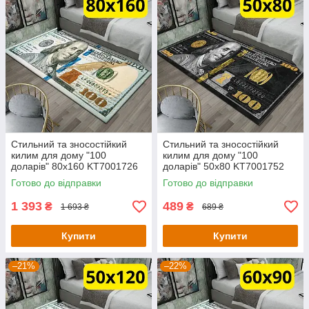
Стильний та зносостійкий
Стильний та зносостійкий
килим для дому "100
килим для дому "100
доларів" 80х160 KT7001726
доларів" 50х80 KT7001752
Готово до відправки
Готово до відправки
1 393
489
₴
₴
1 693 ₴
689 ₴
Купити
Купити
–21%
–22%