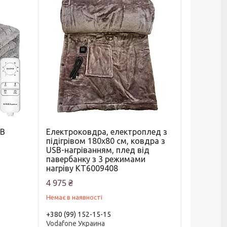
SB
Електроковдра, електроплед з
підігрівом 180х80 см, ковдра з
USB-нагріванням, плед від
павербанку з 3 режимами
нагріву KT6009408
4 975 ₴
Немає в наявності
+380 (99) 152-15-15
Vodafone Украина