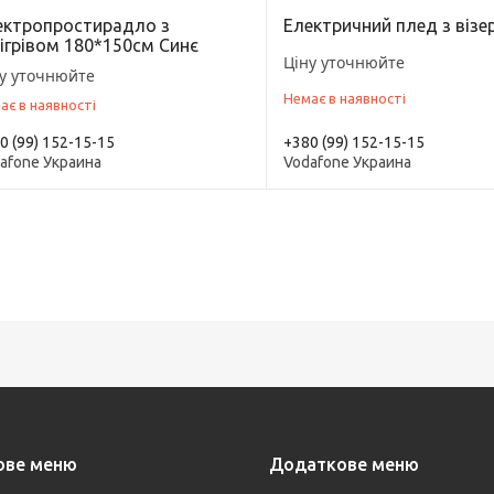
ектропростирадло з
Електричний плед з віз
ігрівом 180*150см Синє
Ціну уточнюйте
у уточнюйте
Немає в наявності
ає в наявності
0 (99) 152-15-15
+380 (99) 152-15-15
afone Украина
Vodafone Украина
ове меню
Додаткове меню