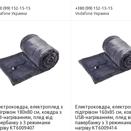
0 (99) 152-15-15
+380 (99) 152-15-15
afone Украина
Vodafone Украина
ектроковдра, електроплед з
Електроковдра, електро
ігрівом 180х80 см, ковдра з
підігрівом 160х85 см, ко
-нагріванням, плед від
USB-нагріванням, плед в
вербанку з 3 режимами
павербанку з 3 режимам
гріву KT6009407
нагріву KT6009414