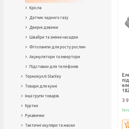
Крісла
Датчик чадного газу
Дверні дзвінки
Швабри та змінні насадки
Фітолампи для росту рослин
Акумулятори та інвертори
Підставки для телефонів
Ел
Термокухлі Stanley
пі
ел
Товари для кухні
18
Інші групи товарів
3 9
Куртки
Гот
Рукавички
Тактичні окуляри та маски