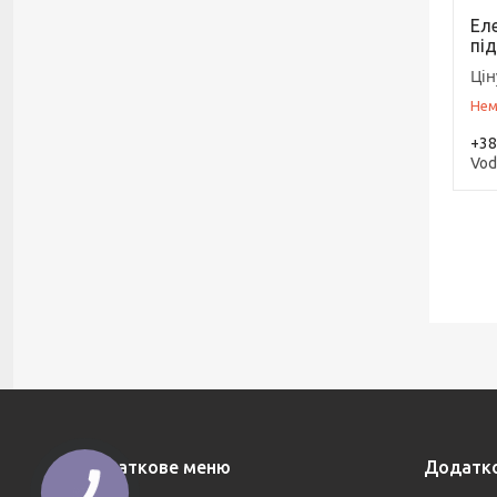
Ел
під
Цін
Нем
+38
Vod
Додаткове меню
Додатк