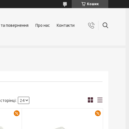
Кошик
 та повернення
Про нас
Контакти
–32%
–38%