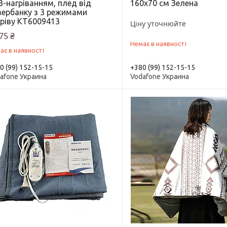
-нагріванням, плед від
160x70 см Зелена
вербанку з 3 режимами
гріву KT6009413
Ціну уточнюйте
75 ₴
Немає в наявності
ає в наявності
0 (99) 152-15-15
+380 (99) 152-15-15
afone Украина
Vodafone Украина