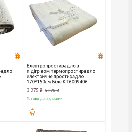
Залишилось 43 дні
Залишилось 43 
Електропростирадло з
радло
підігрівом термопростирадло
о
електричне простирадло
170*150см Біле KT6009406
3 275 ₴
5 275 ₴
Готово до відправки
Купити