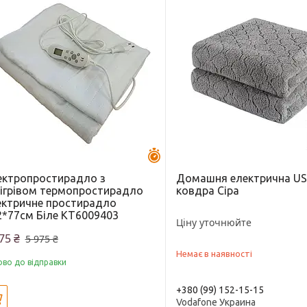
Залишилось 43 дні
ектропростирадло з
Домашня електрична U
дігрівом термопростирадло
ковдра Сіра
ектричне простирадло
2*77см Біле KT6009403
Ціну уточнюйте
75 ₴
5 975 ₴
Немає в наявності
ово до відправки
+380 (99) 152-15-15
Купити
Vodafone Украина