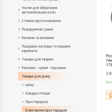
Чохли для зберігання
автомобільних коліс
Стяжки проти ковзання
Подарункові сумки
Килими та килимки
Подушки, матраци та надувні
каремати
Ро
Товари для тварин
те
17
Рюкзаки - сумки - підсумки
3 8
Товари для дому
Гот
капці
Ковдри-пледи
Простирадла
Електричні простирадла