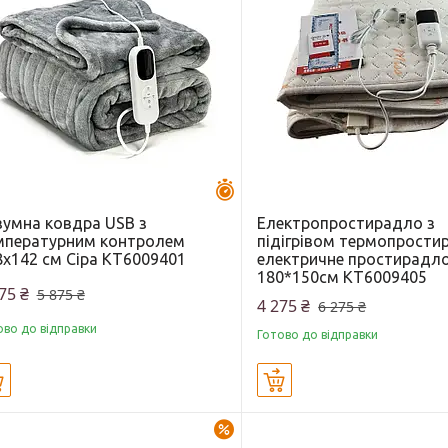
Залишилось 43 дні
зумна ковдра USB з
Електропростирадло з
мпературним контролем
підігрівом термопрости
8x142 см Сіра KT6009401
електричне простирадл
180*150см KT6009405
75 ₴
5 875 ₴
4 275 ₴
6 275 ₴
ово до відправки
Готово до відправки
Купити
Купити
–33%