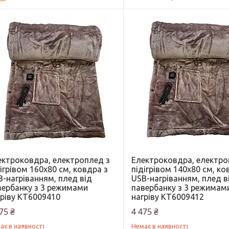
ектроковдра, електроплед з
Електроковдра, електро
ігрівом 160х80 см, ковдра з
підігрівом 140х80 см, ко
-нагріванням, плед від
USB-нагріванням, плед в
вербанку з 3 режимами
павербанку з 3 режимам
гріву KT6009410
нагріву KT6009412
75 ₴
4 475 ₴
ає в наявності
Немає в наявності