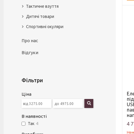
Тактичне взуття
Дитячі товари
Спортивні окуляри
Про нас
Відгуки
Фільтри
Ел
Ціна
під
USB
па
на
В наявності
4 7
Так
4
Нем