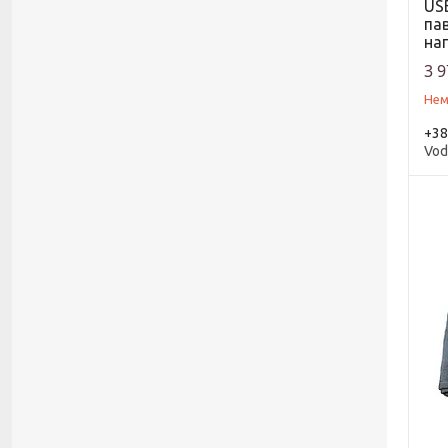
USB
па
на
3 9
Нем
+38
Vod