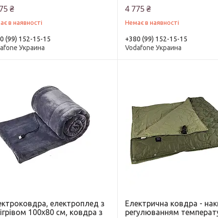
75 ₴
4 775 ₴
ає в наявності
Немає в наявності
0 (99) 152-15-15
+380 (99) 152-15-15
afone Украина
Vodafone Украина
ектроковдра, електроплед з
Електрична ковдра - нак
ігрівом 100х80 см, ковдра з
регулюванням температ