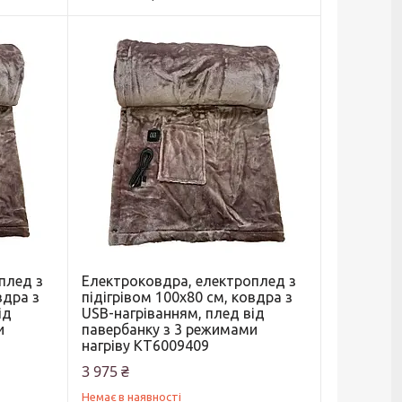
плед з
Електроковдра, електроплед з
вдра з
підігрівом 100х80 см, ковдра з
ід
USB-нагріванням, плед від
и
павербанку з 3 режимами
нагріву KT6009409
3 975 ₴
Немає в наявності