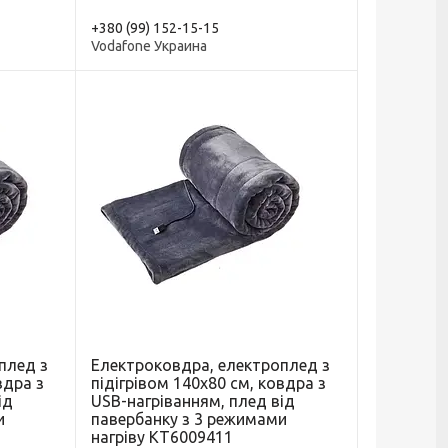
+380 (99) 152-15-15
Vodafone Украина
плед з
Електроковдра, електроплед з
вдра з
підігрівом 140х80 см, ковдра з
ід
USB-нагріванням, плед від
и
павербанку з 3 режимами
нагріву KT6009411