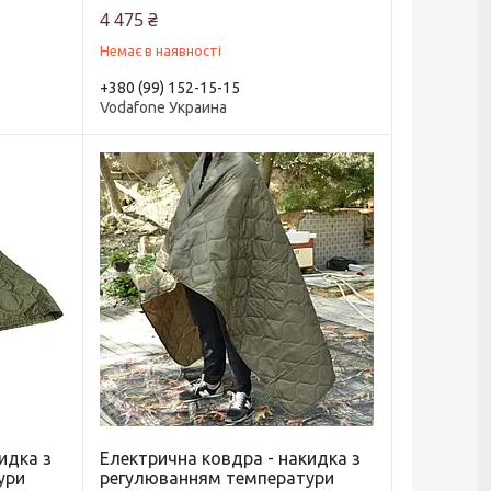
4 475 ₴
Немає в наявності
+380 (99) 152-15-15
Vodafone Украина
идка з
Електрична ковдра - накидка з
ури
регулюванням температури