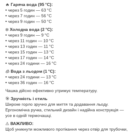
🔥
Гаряча вода (95 °C):
• через 5 годин — 63 °C
• через 7 годин — 56 °C
• через 9 годин — 50 °C
❄️
Холодна вода (2 °C):
• через 9 годин — 9 °C
• через 11 годин — 10 °C
• через 13 годин — 11 °C
• через 15 годин — 13 °C
• через 17 годин — 14 °C
• через 24 години — 16 °C
🧊
Вода з льодом (1 °C):
• через 24 години — 13 °C
• через 36 годин — 16 °C
Чашка дійсно ефективно утримує температуру.
🎯
Зручність і стиль
Широке горло зручно для миття та додавання льоду.
Ергономічна ручка, стильний дизайн і надійна конструкція —
усе в одній термочашці.
⚠️
ВАЖЛИВО:
Щоб уникнути можливого протікання через отвір для трубочки,