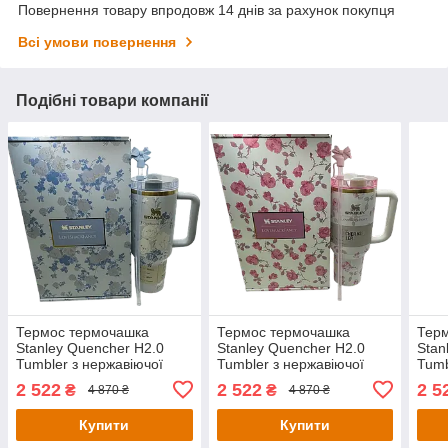
Повернення товару впродовж 14 днів за рахунок покупця
Всі умови повернення
Подібні товари компанії
Термос термочашка
Термос термочашка
Тер
Stanley Quencher H2.0
Stanley Quencher H2.0
Stan
Tumbler з нержавіючої
Tumbler з нержавіючої
Tumb
сталі 1,18 л Everblooming
сталі 1,18 л Ribbon Roza
стал
2 522
2 522
2 5
₴
₴
4 870 ₴
4 870 ₴
Rosettes KT6007855
KT6007856
Bow
Купити
Купити