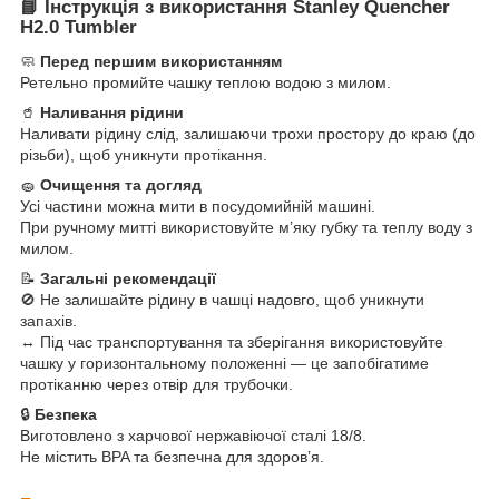
📘
Інструкція з використання Stanley Quencher
H2.0 Tumbler
🧼
Перед першим використанням
Ретельно промийте чашку теплою водою з милом.
🥤
Наливання рідини
Наливати рідину слід, залишаючи трохи простору до краю (до
різьби), щоб уникнути протікання.
🧽
Очищення та догляд
Усі частини можна мити в посудомийній машині.
При ручному митті використовуйте м’яку губку та теплу воду з
милом.
📝
Загальні рекомендації
🚫 Не залишайте рідину в чашці надовго, щоб уникнути
запахів.
↔️ Під час транспортування та зберігання використовуйте
чашку у горизонтальному положенні — це запобігатиме
протіканню через отвір для трубочки.
🔒
Безпека
Виготовлено з харчової нержавіючої сталі 18/8.
Не містить BPA та безпечна для здоровʼя.