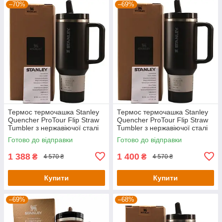
–70%
–69%
Термос термочашка Stanley
Термос термочашка Stanley
Quencher ProTour Flip Straw
Quencher ProTour Flip Straw
Tumbler з нержавіючої сталі
Tumbler з нержавіючої сталі
Black 2.0 1,18 л KT6007870-
Black 2.0 1,18 л KT6007870-
Готово до відправки
Готово до відправки
C18-Уцінка
C24-Уцінка
1 388
1 400
₴
₴
4 570 ₴
4 570 ₴
Купити
Купити
–69%
–68%