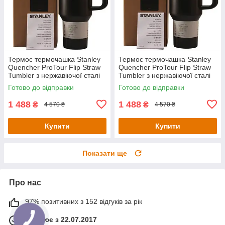
Термос термочашка Stanley
Термос термочашка Stanley
Quencher ProTour Flip Straw
Quencher ProTour Flip Straw
Tumbler з нержавіючої сталі
Tumbler з нержавіючої сталі
Black 2.0 1,18 л KT6007870-
Black 2.0 1,18 л KT6007870-
Готово до відправки
Готово до відправки
C4-Уцінка
C6-Уцінка
1 488
1 488
₴
₴
4 570 ₴
4 570 ₴
Купити
Купити
Показати ще
Про нас
97% позитивних з 152 відгуків за рік
Працює з 22.07.2017