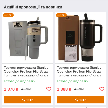
Акційні пропозиції та новинки
–70%
–70%
Термос термочашка Stanley
Термос термочашка Stanley
Quencher ProTour Flip Straw
Quencher ProTour Flip Straw
Tumbler з нержавіючої сталі
Tumbler з нержавіючої сталі
Gray 1,18 л KT7001953-C1-
Black 2.0 1,18 л KT6007870-
Готово до відправки
Готово до відправки
Уцінка
C12-Уцінка
1 370
1 388
₴
₴
4 570 ₴
4 570 ₴
Купити
Купити