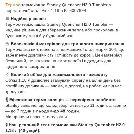
Термос
-термочашка Stanley Quencher H2.0 Tumbler з
нержавіючої сталі Pink 1,18 л KT6007894
🟢
Надійне рішення
Термос-термочашка Stanley Quencher H2.0 Tumbler —
надійне рішення для збереження тепла або прохолоди в
будь-якому місці й у будь-який час.
🔩
Високоякісні матеріали для тривалого використання
Термочашка виготовлена з нержавіючої сталі марки 304, що
забезпечує довговічність і стійкість до корозії. Цей матеріал
безпечний, не впливає на смак напоїв і підходить для
щоденного використання.
📏
Великий обʼєм для максимального комфорту
Обʼєм 1,18 л дозволяє втамувати спрагу на цілий день без
постійних доливань — вдома, в дорозі, на роботі чи під час
тренувань.
🌡️
Ефективна термоізоляція — перевірено особисто
Stanley заявляє, що холод зберігається до 11 годин, а гаряче
— до 7 годин,
з льодом-до 48 годин.
Ми провели власне тестування:
🧪 Наш реальний тест термочашки Stanley Quencher H2.0
1.18 л (40 унцій):