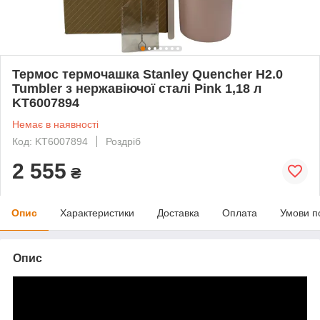
Термос термочашка Stanley Quencher H2.0
Tumbler з нержавіючої сталі Pink 1,18 л
KT6007894
Немає в наявності
Код: KT6007894
Роздріб
2 555
₴
Опис
Характеристики
Доставка
Оплата
Умови п
Опис