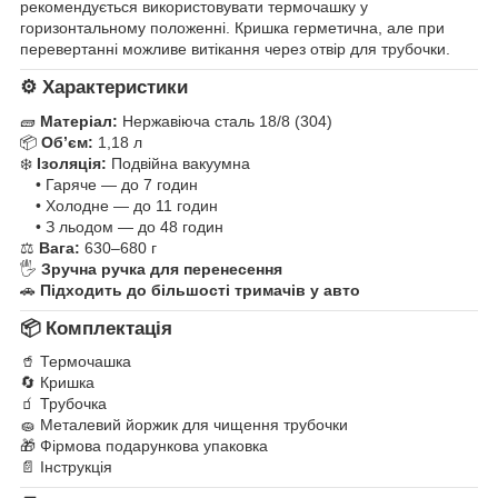
рекомендується використовувати термочашку у
горизонтальному положенні. Кришка герметична, але при
перевертанні можливе витікання через отвір для трубочки.
⚙️
Характеристики
🧱
Матеріал:
Нержавіюча сталь 18/8 (304)
📦
Обʼєм:
1,18 л
❄️
Ізоляція:
Подвійна вакуумна
• Гаряче — до 7 годин
• Холодне — до 11 годин
• З льодом — до 48 годин
⚖️
Вага:
630–680 г
🖐️
Зручна ручка для перенесення
🚗
Підходить до більшості тримачів у авто
📦
Комплектація
🥤 Термочашка
🔄 Кришка
🧃 Трубочка
🧽 Металевий йоржик для чищення трубочки
🎁 Фірмова подарункова упаковка
📄 Інструкція