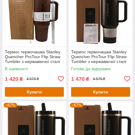
Термос термочашка Stanley
Термос термочашка Stanley
Quencher ProTour Flip Straw
Quencher ProTour Flip Straw
Tumbler з нержавіючої сталі
Tumbler з нержавіючої сталі
1,18 л Chocolate Brown
Black 2.0 1,18 л KT6007870-
В наявності
Готово до відправки
KT7001963-C1-Уцінка
С1-Уцінка
1 420
1 470
₴
₴
4 570 ₴
4 570 ₴
Купити
Купити
–67%
–67%