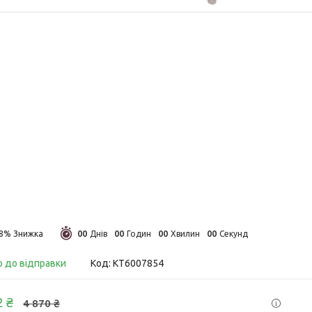
0
0
0
0
0
0
0
0
48%
Днів
Годин
Хвилин
Секунд
о до відправки
Код:
KT6007854
2 ₴
4 870 ₴