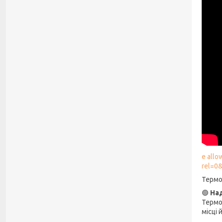
e all
rel=0
Термо
🟢
Над
Термо
місці 