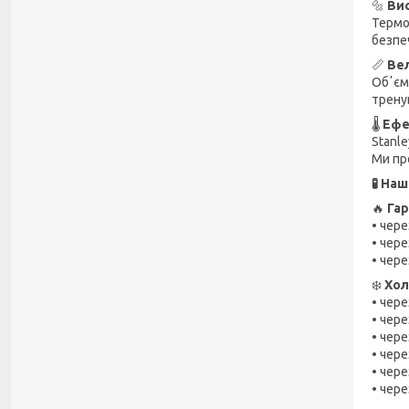
🔩
Вис
Термоч
безпе
📏
Ве
Обʼєм 
трену
🌡️
Ефе
Stanle
Ми пр
🧪 На
🔥
Гар
• чере
• чере
• чере
❄️
Хол
• чере
• чере
• чере
• чере
• чере
• чере