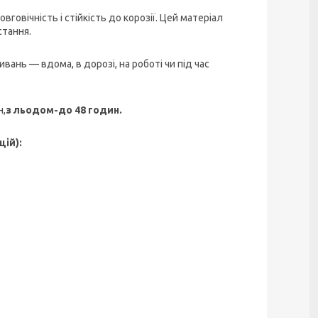
говічність і стійкість до корозії. Цей матеріал
стання.
вань — вдома, в дорозі, на роботі чи під час
н,
з льодом-до 48 годин.
цій):