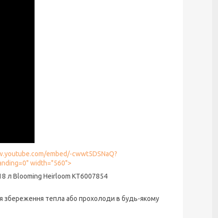
/www.youtube.com/embed/-cwwt5DSNaQ?
nding=0" width="560">
18 л Blooming Heirloom KT6007854
ля збереження тепла або прохолоди в будь-якому