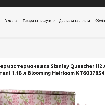
Головна
Товари та послуги
Доставка та оплата
Обмін
ермос термочашка Stanley Quencher H2.
талі 1,18 л Blooming Heirloom KT6007854