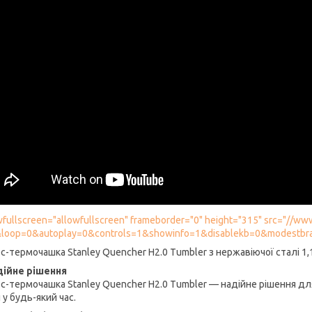
owfullscreen="allowfullscreen" frameborder="0" height="315" src="/
&loop=0&autoplay=0&controls=1&showinfo=1&disablekb=0&modestbra
с-термочашка Stanley Quencher H2.0 Tumbler з нержавіючої сталі 1,
ійне рішення
с-термочашка Stanley Quencher H2.0 Tumbler — надійне рішення д
й у будь-який час.