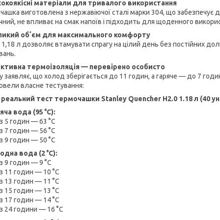
окоякісні матеріали для тривалого використання
ашка виготовлена з нержавіючої сталі марки 304, що забезпечує дов
чний, не впливає на смак напоїв і підходить для щоденного викори
ликий обʼєм для максимального комфорту
1,18 л дозволяє втамувати спрагу на цілий день без постійних доли
вань.
ктивна термоізоляція — перевірено особисто
y заявляє, що холод зберігається до 11 годин, а гаряче — до 7 годи
овели власне тестування:
ш реальний тест термочашки Stanley Quencher H2.0 1.18 л (40 ун
яча вода (95 °C):
з 5 годин — 63 °C
з 7 годин — 56 °C
з 9 годин — 50 °C
одна вода (2 °C):
з 9 годин — 9 °C
з 11 годин — 10 °C
з 13 годин — 11 °C
з 15 годин — 13 °C
з 17 годин — 14 °C
з 24 години — 16 °C