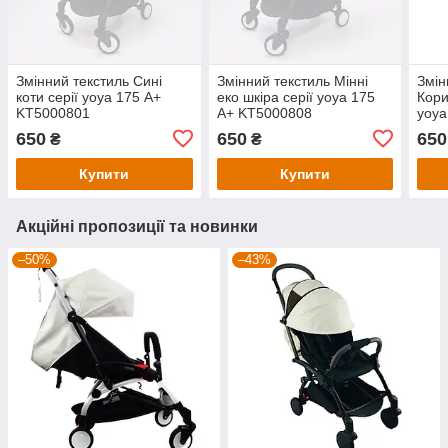
Змінний текстиль Сині
Змінний текстиль Мінні
Змін
коти серії yoya 175 А+
еко шкіра серії yoya 175
Кори
KT5000801
А+ KT5000808
yoya
650
650
650
₴
₴
Купити
Купити
Акційні пропозиції та новинки
–50%
–43%