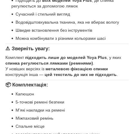
Підходить до
всіх моделей Yoya Plus
, де спинка
регулюється за допомогою лямок
Сучасний і стильний вигляд
Водовідштовхувальна тканина, яка не вбирає вологу
Швидке встановлення без інструментів
Можна комбінувати з різними кольорами шасі
⚠️
Зверніть увагу:
Комплект
підходить лише до моделей Yoya Plus
, у яких
спинка регулюється лямками (ременями)
.
У новіших версіях із
металевою фіксацією спинки
конструкція інша —
цей текстиль до них не підходить
.
📦
Комплектація:
Капюшон
5-точкові ремені безпеки
М’які накладки на ремені
Міжпаховий ремінь
Спальне місце