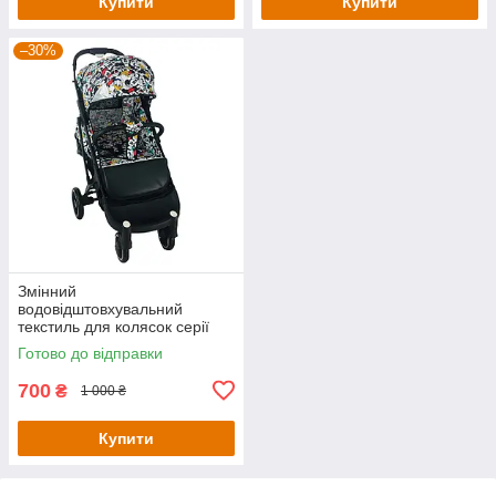
Купити
Купити
–30%
Змінний
водовідштовхувальний
текстиль для колясок серії
Yoya plus колір Дісней Міккі
Готово до відправки
KT5000201-Уцінка
700
₴
1 000 ₴
Купити