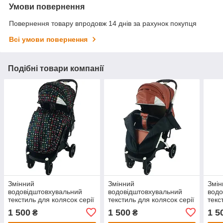
Умови повернення
Повернення товару впродовж 14 днів за рахунок покупця
Всі умови повернення
Подібні товари компанії
Змінний
Змінний
Змін
водовідштовхувальний
водовідштовхувальний
водо
текстиль для колясок серії
текстиль для колясок серії
текс
Yoya plus колір Чорний з
Yoya plus колір Коричнева
Yoya
1 500
1 500
1 5
₴
₴
візерунком KT5000208 із
еко шкіра KT5000250 з
KT50