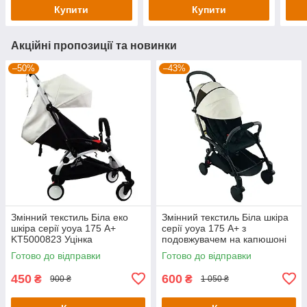
утепленням
утепленням
уте
Купити
Купити
Акційні пропозиції та новинки
–50%
–43%
Змінний текстиль Біла еко
Змінний текстиль Біла шкіра
шкіра серії yoya 175 А+
серії yoya 175 А+ з
KT5000823 Уцінка
подовжувачем на капюшоні
KT5000721 Уцінка
Готово до відправки
Готово до відправки
450
600
₴
₴
900 ₴
1 050 ₴