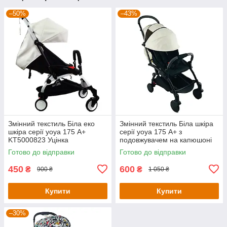
–50%
–43%
Змінний текстиль Біла еко
Змінний текстиль Біла шкіра
шкіра серії yoya 175 А+
серії yoya 175 А+ з
KT5000823 Уцінка
подовжувачем на капюшоні
KT5000721 Уцінка
Готово до відправки
Готово до відправки
450
600
₴
₴
900 ₴
1 050 ₴
Купити
Купити
–30%