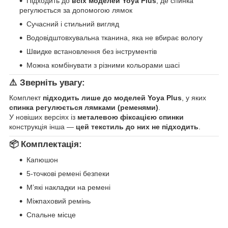
Підходить до
всіх моделей Yoya Plus
, де спинка
регулюється за допомогою лямок
Сучасний і стильний вигляд
Водовідштовхувальна тканина, яка не вбирає вологу
Швидке встановлення без інструментів
Можна комбінувати з різними кольорами шасі
⚠️
Зверніть увагу:
Комплект
підходить лише до моделей Yoya Plus
, у яких
спинка регулюється лямками (ременями)
.
У новіших версіях із
металевою фіксацією спинки
конструкція інша —
цей текстиль до них не підходить
.
📦
Комплектація:
Капюшон
5-точкові ремені безпеки
М’які накладки на ремені
Міжпаховий ремінь
Спальне місце