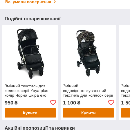
Всі умови повернення
Подібні товари компанії
Змінний текстиль для
Змінний
Змін
колясок серії Yoya plus
водовідштовхувальний
водо
колір Чорна шкіра еко
текстиль для колясок серії
текс
KT5000403
Yoya plus колір
Yoya
950
1 100
1 5
₴
₴
Коричневий з візерунком
еко 
KT5000209
уте
Купити
Купити
Акційні пропозиції та новинки