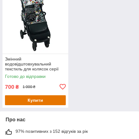
Змінний
водовідштовхувальний
текстиль для колясок серії
Yoya plus колір Дісней Міккі
Готово до відправки
KT5000201-Уцінка
700
₴
1 000 ₴
Купити
Про нас
97% позитивних з 152 відгуків за рік