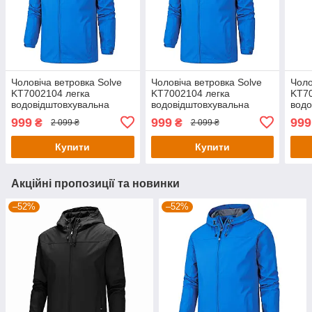
Чоловіча ветровка Solve
Чоловіча ветровка Solve
Чоло
KT7002104 легка
KT7002104 легка
KT70
водовідштовхувальна
водовідштовхувальна
водо
куртка для весни та осені
куртка для весни та осені
курт
999
999
999
₴
₴
2 099 ₴
2 099 ₴
Синя - розмір S
Синя - розмір XS
Беже
Купити
Купити
Акційні пропозиції та новинки
–52%
–52%