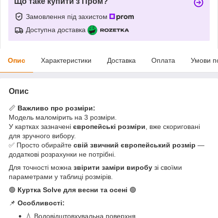
Що таке купити з Пром?
Замовлення під захистом
Доступна доставка
Опис
Характеристики
Доставка
Оплата
Умови п
Опис
📏
Важливо про розміри:
Модель маломірить на 3 розміри.
У картках зазначені
європейські розміри
, вже скориговані
для зручного вибору.
✅ Просто обирайте
свій звичний європейський розмір
—
додаткові розрахунки не потрібні.
Для точності можна
звірити заміри виробу
зі своїми
параметрами у таблиці розмірів.
🟢
Куртка Solve для весни та осені
🟢
📌
Особливості:
💧 Водовідштовхувальна поверхня