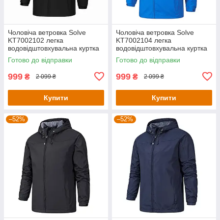
Чоловіча ветровка Solve
Чоловіча ветровка Solve
KT7002102 легка
KT7002104 легка
водовідштовхувальна куртка
водовідштовхувальна куртка
для весни та осені Чорна
для весни та осені Синя -
Готово до відправки
Готово до відправки
розмір S
999
999
₴
₴
2 099 ₴
2 099 ₴
Купити
Купити
–52%
–52%