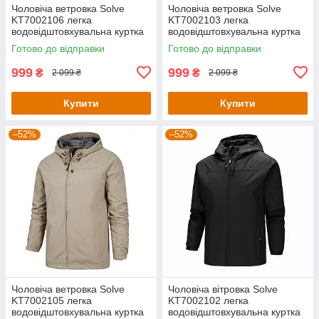
Чоловіча ветровка Solve
Чоловіча ветровка Solve
KT7002106 легка
KT7002103 легка
водовідштовхувальна куртка
водовідштовхувальна куртка
для весни та осені Темно-
для весни та осені Темно-
Готово до відправки
Готово до відправки
сірий Розмір - S
синя - розмір S
999
999
₴
₴
2 099 ₴
2 099 ₴
Купити
Купити
–52%
–52%
Чоловіча ветровка Solve
Чоловіча вітровка Solve
KT7002105 легка
KT7002102 легка
водовідштовхувальна куртка
водовідштовхувальна куртка