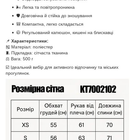
🌬️ Легка та повітропроникна
🛡️ Довговічна й стійка до зношування
🎒 Компактна, легко складається
🧥 Регульований капюшон, кишені на блискавці
📌
Характеристики:
🎽 Матеріал: поліестер
🧵 Підкладка: сітчаста тканина
⚖️ Вага: 500 г
☑️ Ідеальний вибір для активного відпочинку та міських
прогулянок.