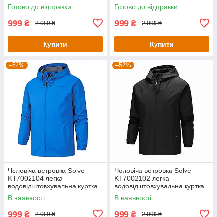
для весни та осені Бежева -
для весни та осені Чорна -
Готово до відправки
Готово до відправки
розмір S
розмір XS
999
999
₴
₴
2 099 ₴
2 099 ₴
Купити
Купити
–52%
–52%
Чоловіча ветровка Solve
Чоловіча ветровка Solve
KT7002104 легка
KT7002102 легка
водовідштовхувальна куртка
водовідштовхувальна куртка
для весни та осені Синя -
для весни та осені Чорна -
В наявності
В наявності
розмір XS
розмір M
999
999
₴
₴
2 099 ₴
2 099 ₴