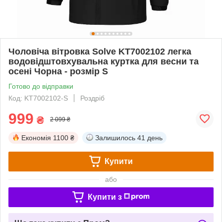
Чоловіча вітровка Solve KT7002102 легка
водовідштовхувальна куртка для весни та
осені Чорна - розмір S
Готово до відправки
Код: KT7002102-S
Роздріб
999
₴
2 099 ₴
Економія
1100 ₴
Залишилось
41 день
Купити
або
Купити з