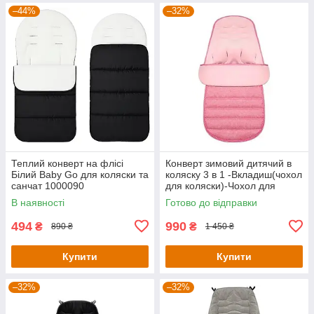
–44%
–32%
Теплий конверт на флісі
Конверт зимовий дитячий в
Білий Baby Go для коляски та
коляску 3 в 1 -Вкладиш(чохол
санчат 1000090
для коляски)-Чохол для
санок -Спальний мішок
В наявності
Готово до відправки
флісовий Рожевий
KT7004901
494
990
₴
₴
890 ₴
1 450 ₴
Купити
Купити
–32%
–32%