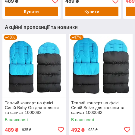
489
489
489
₴
₴
Купити
Купити
Акційні пропозиції та новинки
–48%
–47%
Теплий конверт на флісі
Теплий конверт на флісі
Синій Baby Go для коляски
Синій Solve для коляски та
та санчат 1000082
санчат 1000082
В наявності
В наявності
489
492
₴
₴
935 ₴
933 ₴