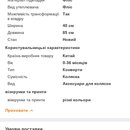
Вид утеплювача
Фліс
Можливість трансформації
Так
в ковдру
Ширина
40 см
Довжина
85 см
Стан
Новий
Користувальницькі характеристики
Країна-виробник товару
Китай
Вік
0-36 місяців
Тип
Конверти
Сумісність
Коляска
Вид
Аксесуари для колясок
візерунки та принти
візерунки та принти
різні кольори
Приховати
Умови доставки