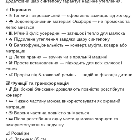
Додатковий шар синтепону гарантує надійне утеплення.
⭐
Переваги
• ❄️ Теплий і вітрозахисний — ефективно захищає від холоду
• 🌧 Водонепроникний матеріал Оксфорд — не промокає та
легко миється
• 🧵 М’який фліс усередині — затишок і тепло для малюка
• 🔥 Підсилене утеплення завдяки шару синтепону
• 🔄 Багатофункціональність — конверт, муфта, ковдра або
матрацик
• 🧺 Легке прання — вручну чи в пральній машині
• 🛠 Просте встановлення — підходить для всіх колясок і
санок
• 👶 Прорізи під 5-точковий ремінь — надійна фіксація дитини
🎒
Функції та трансформація
• 🔓 Дві бокові блискавки дозволяють повністю розстібнути
конверт
• 🛏 Нижню частину можна використовувати як окремий
матрацик
• 🎁 Верхня частина повністю знімається
• 🛌 Після розстібання одну частину можна згорнути та
використовувати як подушку
📐
Розміри
• 📏 Довжина: 85 см