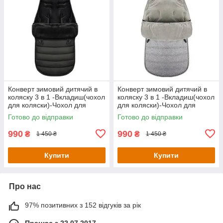
Конверт зимовий дитячий в
Конверт зимовий дитячий в
коляску 3 в 1 -Вкладиш(чохол
коляску 3 в 1 -Вкладиш(чохол
для коляски)-Чохол для
для коляски)-Чохол для
санок -Спальний мішок
санок -Спальний мішок
Готово до відправки
Готово до відправки
флісовий Чорний KT7004902
флісовий Сірий KT7004903
990
990
₴
₴
1 450 ₴
1 450 ₴
Купити
Купити
Про нас
97% позитивних з 152 відгуків за рік
Працює з 22.07.2017