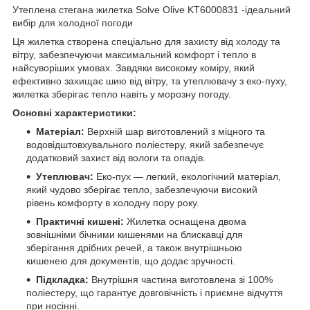
Утеплена стегана жилетка Solve Olive KT6000831 -ідеальний
вибір для холодної погоди
Ця жилетка створена спеціально для захисту від холоду та
вітру, забезпечуючи максимальний комфорт і тепло в
найсуворіших умовах. Завдяки високому коміру, який
ефективно захищає шию від вітру, та утеплювачу з еко-пуху,
жилетка зберігає тепло навіть у морозну погоду.
Основні характеристики:
Матеріал:
Верхній шар виготовлений з міцного та
водовідштовхувального поліестеру, який забезпечує
додатковий захист від вологи та опадів.
Утеплювач:
Еко-пух — легкий, екологічний матеріал,
який чудово зберігає тепло, забезпечуючи високий
рівень комфорту в холодну пору року.
Практичні кишені:
Жилетка оснащена двома
зовнішніми бічними кишенями на блискавці для
зберігання дрібних речей, а також внутрішньою
кишенею для документів, що додає зручності.
Підкладка:
Внутрішня частина виготовлена зі 100%
поліестеру, що гарантує довговічність і приємне відчуття
при носінні.