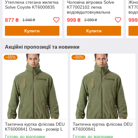
Утеплена стегана жилетка
Чоловіча вітровка Solve
Жіно
Solve Coyote KT6000835
KT7002102 легка
KT70
водовідштовхувальна
водо
куртка для весни та осені
курт
877
999
999
₴
₴
1 040 ₴
2 099 ₴
Чорна - розмір XS
олив
Купити
Купити
Акційні пропозиції та новинки
–55%
–55%
Тактична куртка флісова DEU
Тактична куртка флісова DEU
KT6000841 Олива - розмір L
KT6000841
Готово до відправки
Готово до відправки