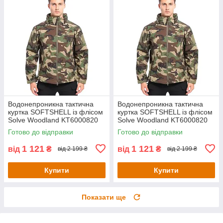
Водонепроникна тактична
Водонепроникна тактична
куртка SOFTSHELL із флісом
куртка SOFTSHELL із флісом
Solve Woodland KT6000820
Solve Woodland KT6000820
розмір XL
розмір L
Готово до відправки
Готово до відправки
1 121
1 121
від
₴
від
₴
від 2 199 ₴
від 2 199 ₴
Купити
Купити
Показати ще