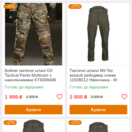
–33%
–27%
Бойові тактичні штані G3
Тактичні штани Mil-Tec
Tactical Pants Multicam з
assault рейнджер олива
наколінниками KT6008406
11508012 Німеччина - М
розмір XL
Готово до відправки
Готово до відправки
1 999
2 900
₴
₴
2 999 ₴
3 999 ₴
Купити
Купити
–27%
–27%