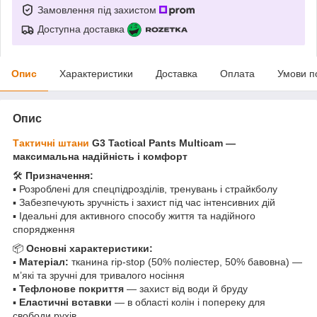
Замовлення під захистом
Доступна доставка
Опис
Характеристики
Доставка
Оплата
Умови п
Опис
Тактичні штани
G3 Tactical Pants Multicam —
максимальна надійність і комфорт
🛠
Призначення:
▪ Розроблені для спецпідрозділів, тренувань і страйкболу
▪ Забезпечують зручність і захист під час інтенсивних дій
▪ Ідеальні для активного способу життя та надійного
спорядження
📦
Основні характеристики:
▪
Матеріал:
тканина rip-stop (50% поліестер, 50% бавовна) —
м’які та зручні для тривалого носіння
▪
Тефлонове покриття
— захист від води й бруду
▪
Еластичні вставки
— в області колін і попереку для
свободи рухів