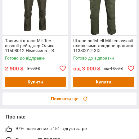
Тактичні штани Mil-Tec
Штани softshell Mil-tec assault
assault рейнджер Олива
олива зимові водонепроникні
11508012 Німеччина - S
11380012 3XL
Готово до відправки
Готово до відправки
2 900
3 000
₴
від
₴
3 999 ₴
від 4 000 ₴
Купити
Купити
Показати ще
Про нас
97% позитивних з 151 відгука за рік