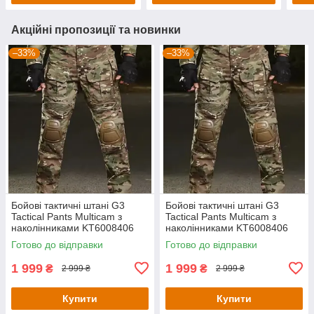
Акційні пропозиції та новинки
–33%
–33%
Бойові тактичні штані G3
Бойові тактичні штані G3
Tactical Pants Multicam з
Tactical Pants Multicam з
наколінниками KT6008406
наколінниками KT6008406
розмір L
Готово до відправки
Готово до відправки
1 999
1 999
₴
₴
2 999 ₴
2 999 ₴
Купити
Купити