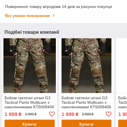
Повернення товару впродовж 14 днів за рахунок покупця
Всі умови повернення
Подібні товари компанії
Бойові тактичні штані G3
Бойові тактичні штані G3
Бойо
Tactical Pants Multicam з
Tactical Pants Multicam з
Tact
наколінниками KT6008406
наколінниками KT6008406
нако
розмір XL
розм
1 999
1 999
1 9
₴
₴
2 999 ₴
2 999 ₴
Купити
Купити