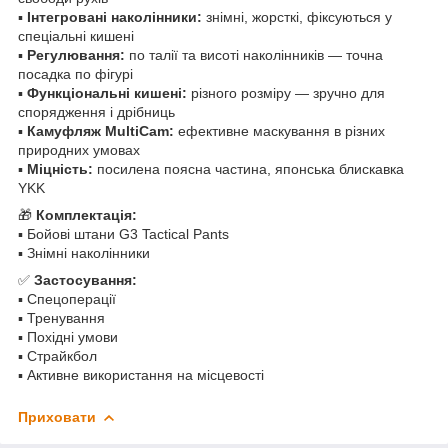
▪
Інтегровані наколінники:
знімні, жорсткі, фіксуються у
спеціальні кишені
▪
Регулювання:
по талії та висоті наколінників — точна
посадка по фігурі
▪
Функціональні кишені:
різного розміру — зручно для
спорядження і дрібниць
▪
Камуфляж MultiCam:
ефективне маскування в різних
природних умовах
▪
Міцність:
посилена поясна частина, японська блискавка
YKK
🎁
Комплектація:
▪ Бойові штани G3 Tactical Pants
▪ Знімні наколінники
✅
Застосування:
▪ Спецоперації
▪ Тренування
▪ Похідні умови
▪ Страйкбол
▪ Активне використання на місцевості
Приховати