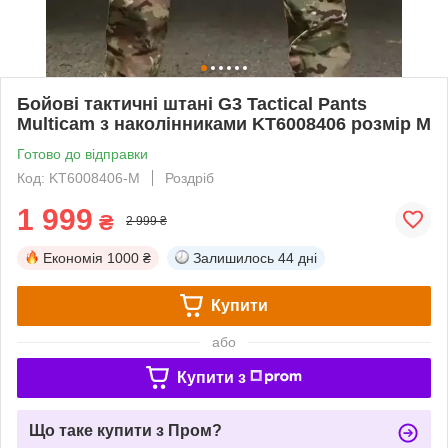
Бойові тактичні штані G3 Tactical Pants
Multicam з наколінниками KT6008406 розмір M
Готово до відправки
Код: KT6008406-M
Роздріб
1 999
₴
2 999 ₴
Економія
1000 ₴
Залишилось
44 дні
Купити
або
Купити з
Що таке купити з Пром?