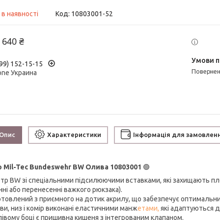
 в наявності
Код:
10803001-52
 640 ₴
99) 152-15-15
поверне
one Украина
Опис
Характеристики
Інформація для замовлен
 Mil-Tec Bundeswehr BW Олива 10803001
🟢
етр BW зі спеціальними підсилюючими вставками, які захищають плеч
нні або перенесенні важкого рюкзака).
иготовлений з приємного на дотик акрилу, що забезпечує оптималь
ави, низ і комір виконані еластичними манж
етами,
які адаптуються д
 лівому боці є пришивна кишеня з інтегрованим клапаном.