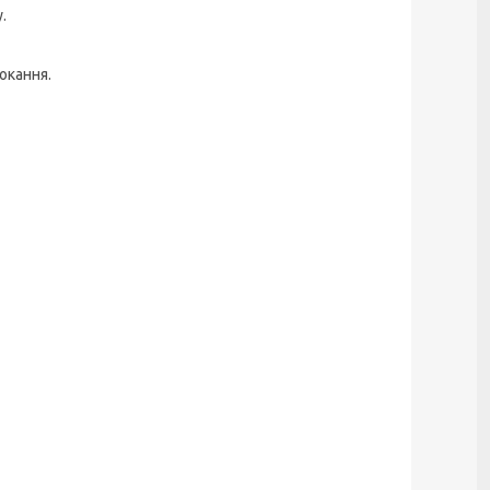
.
окання.