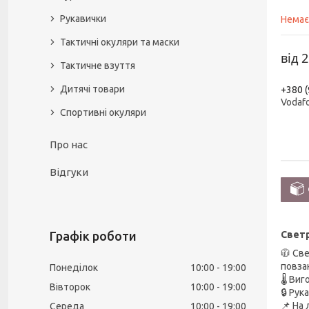
Рукавички
Немає
Тактичні окуляри та маски
від
2
Тактичне взуття
Дитячі товари
+380 (
Vodaf
Спортивні окуляри
Про нас
Відгуки
Светр
Графік роботи
🧥 Св
повза
Понеділок
10:00
19:00
🌡️ В
Вівторок
10:00
19:00
🔒 Рук
📌 На
Середа
10:00
19:00