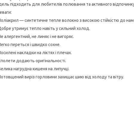
дель підходить для любителів полювання та активного відпочинку
еваги:
Поліакрил — синтетичне тепле волокно з високою стійкістю до нам
Добре утримує тепло навіть у сильний холод.
Не алергентний, не линяє і не вигоряє.
Легко переться і швидко сохне.
Посилені накладки на ліктях і плечах.
Еполети додають оригінальності.
Велика нагрудна кишеня на липучці.
Потовщений виріз горловини захищає шию від холоду та вітру.