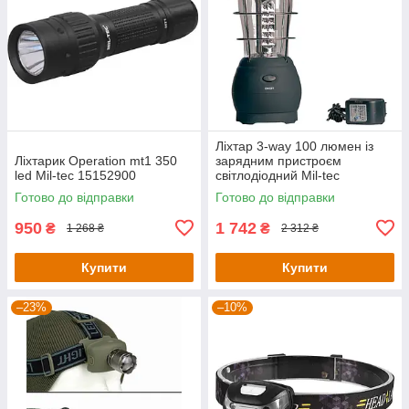
Ліхтар 3-way 100 люмен із
Ліхтарик Operation mt1 350
зарядним пристроєм
led Mil-tec 15152900
світлодіодний Mil-tec
15196100
Готово до відправки
Готово до відправки
950
1 742
₴
₴
1 268 ₴
2 312 ₴
Купити
Купити
–23%
–10%