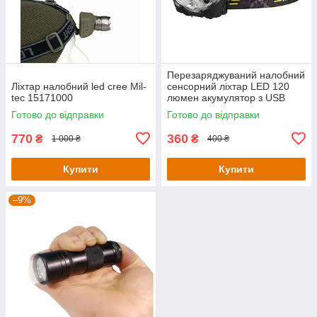
Перезаряджуваний налобний
Ліхтар налобний led cree Mil-
сенсорний ліхтар LED 120
tec 15171000
люмен акумулятор з USB
KT6008001
Готово до відправки
Готово до відправки
770
360
₴
₴
1 000 ₴
400 ₴
Купити
Купити
–9%