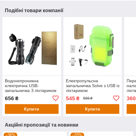
Подібні товари компанії
Водонепроникна
Eлектропульсна
Пер
електрична USB-
запальничка Solve з USB із
нало
запальничка З ліхтариком
ліхтариком
ліхт
у подарунковій упаковці
водонепроникна в
акум
656
545
360
₴
₴
599 ₴
Black KT6007902
подарунковій упаковці
KT6
KT6007904
Купити
Купити
Акційні пропозиції та новинки
–36%
–33%