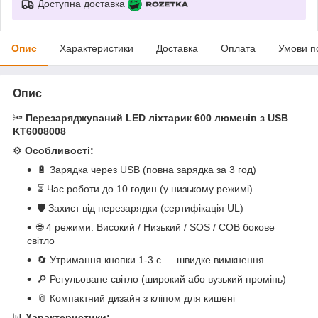
Доступна доставка
Опис
Характеристики
Доставка
Оплата
Умови п
Опис
🔦
Перезаряджуваний LED ліхтарик 600 люменів з USB
KT6008008
⚙️
Особливості:
🔋 Зарядка через USB (повна зарядка за 3 год)
⏳ Час роботи до 10 годин (у низькому режимі)
🛡️ Захист від перезарядки (сертифікація UL)
🌐 4 режими: Високий / Низький / SOS / COB бокове
світло
🔄 Утримання кнопки 1-3 с — швидке вимкнення
🔎 Регульоване світло (широкий або вузький промінь)
📎 Компактний дизайн з кліпом для кишені
📊
Характеристики: