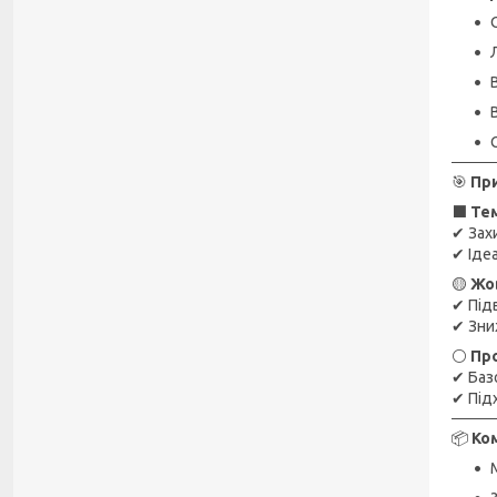
🎯
Пр
⬛
Тем
✔ Зах
✔ Іде
🟡
Жов
✔ Під
✔ Зни
⚪
Про
✔ Базо
✔ Під
📦
Ко