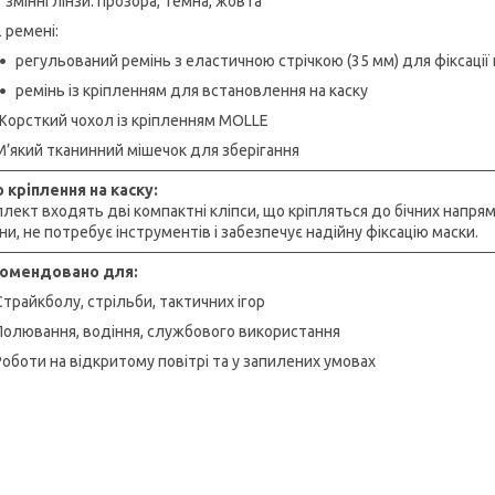
3 змінні лінзи: прозора, темна, жовта
2 ремені:
регульований ремінь з еластичною стрічкою (35 мм) для фіксації 
ремінь із кріпленням для встановлення на каску
Жорсткий чохол із кріпленням MOLLE
М’який тканинний мішечок для зберігання
 кріплення на каску:
плект входять дві компактні кліпси, що кріпляться до бічних напр
и, не потребує інструментів і забезпечує надійну фіксацію маски.
омендовано для:
Страйкболу, стрільби, тактичних ігор
Полювання, водіння, службового використання
Роботи на відкритому повітрі та у запилених умовах