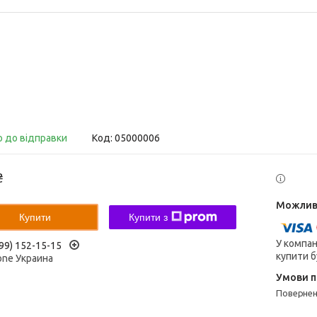
о до відправки
Код:
05000006
₴
Купити
Купити з
У компан
99) 152-15-15
купити б
one Украина
поверне