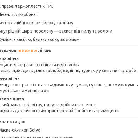
Оправа: термопластик TPU
Лінзи: полікарбонат
Вентиляційні отвори зверху та знизу
Внутрішній шар з поролону — захист від пилу та вологи
Сумісні з каскою, балаклавою, шоломом
изначен
ня кожної
лінзи:
на лінза
ищає від яскравого сонця та відблисків
ально підходить для стрільби, водіння, туризму у світлий час доби
та лінза
вищує контрастність та видимість у тумані, сутінках, похмурих умо
жує навантаження на очі
зора лінза
вий захист від вітру, пилу та дрібних частинок
ходить для нічного використання або роботи в приміщенні
мплектація:
Маска-окуляри Solve