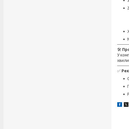
🛠
Про
У ком
хвилин
✅
Рек