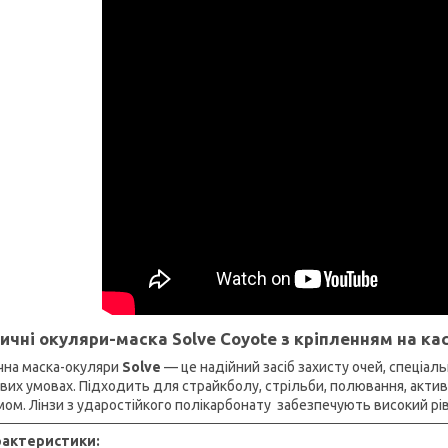
ичні окуляри-маска Solve Coyote з кріпленням на ка
чна маска-окуляри
Solve
— це надійний засіб захисту очей, спеціа
вих умовах. Підходить для страйкболу, стрільби, полювання, актив
ом. Лінзи з ударостійкого полікарбонату забезпечують високий рі
рактеристики: