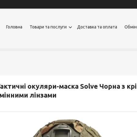
Головна
Товари та послуги
Доставка та оплата
Обмін
актичні окуляри-маска Solve Чорна з кр
мінними лінзами