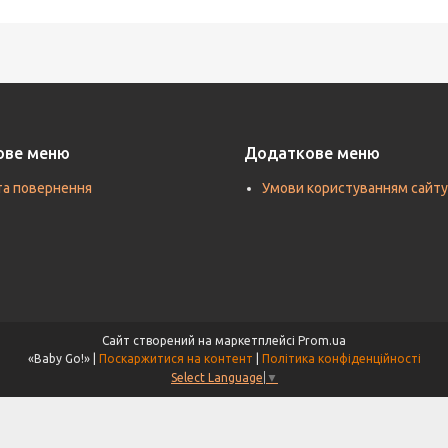
ове меню
Додаткове меню
та повернення
Умови користуванням сайту
Сайт створений на маркетплейсі
Prom.ua
«Baby Go!» |
Поскаржитися на контент
|
Політика конфіденційності
Select Language
▼