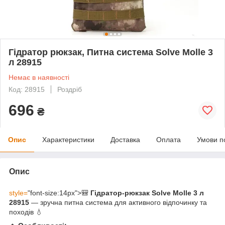
Гідратор рюкзак, Питна система Solve Molle 3
л 28915
Немає в наявності
Код: 28915
Роздріб
696
₴
Опис
Характеристики
Доставка
Оплата
Умови п
Опис
style=
"font-size:14px">🎒
Гідратор-рюкзак Solve Molle 3 л
28915
— зручна питна система для активного відпочинку та
походів 💧