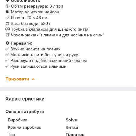
🔹 Особливості:
💦 Об’єм резервуара: 3 літри
🧵 Матеріал чохла: нейлон
📏 Розмір: 20 × 46 см
⚖ Вага без води: 520 г
🚰 Трубка з клапаном для швидкого пиття
🎒 Чохол-рюкзак із лямками для носіння на спині
⚙️ Переваги:
✅ Зручно носити на плечах
✅ Можливість пити без зупинки руху
✅ Резервуар надійно захищений чохлом
✅ Руки залишаються вільними
Приховати
Характеристики
Основні атрибути
Виробник
Solve
Країна виробник
Китай
Тип
Гідратор