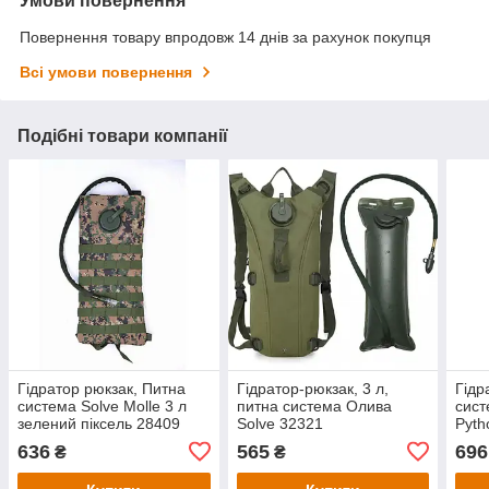
Умови повернення
Повернення товару впродовж 14 днів за рахунок покупця
Всі умови повернення
Подібні товари компанії
Гідратор рюкзак, Питна
Гідратор-рюкзак, 3 л,
Гідр
система Solve Molle 3 л
питна система Олива
сист
зелений піксель 28409
Solve 32321
Pyth
636
565
696
₴
₴