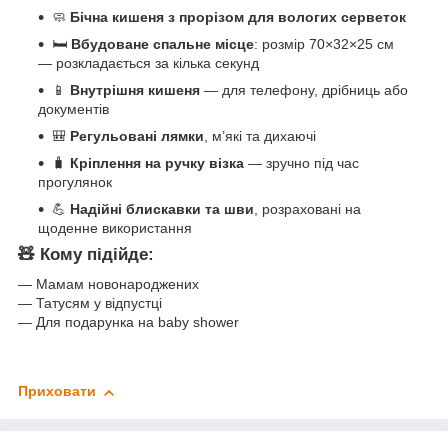
🧼
Бічна кишеня з прорізом для вологих серветок
🛏️
Вбудоване спальне місце
: розмір 70×32×25 см
— розкладається за кілька секунд
📱
Внутрішня кишеня
— для телефону, дрібниць або
документів
🎒
Регульовані лямки
, м’які та дихаючі
🧳
Кріплення на ручку візка
— зручно під час
прогулянок
💪
Надійні блискавки та шви
, розраховані на
щоденне використання
🧸 Кому підійде:
— Мамам новонароджених
— Татусям у відпустці
— Для подарунка на baby shower
Приховати