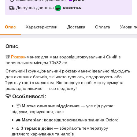
Доступна доставка
Опис
Характеристики
Доставка
Оплата
Умови п
Опис
🎒
Рюкзак
-манеж для мам водовідштовхувальний Синій з
пеленальним місцем 70х32 см
Стильний і функціональний рюкзак-манеж ідеально підходить
для активних батьків, які часто гуляють, подорожують або
їздять у гості з малюком. Він поєднує в собі містку сумку та
розкладне ліжечко — все в одному!
💡 Особливості:
📦
Містке основне відділення
— усе під рукою:
підгузки, харчування, одяг
🌧️
Матеріал
: водовідштовхувальна тканина Oxford
♨️
3 термовідсіки
— зберігають температуру
дитячого харчування та напоїв