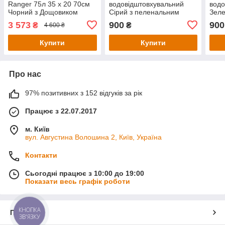
Ranger 75л 35 х 20 70см
водовідштовхувальний
водо
Чорний з Дощовиком
Сірий з пеленальним
Зеле
14030002
місцем 70х32 см
місц
3 573
900
900
₴
₴
4 600 ₴
Купити
Купити
Про нас
97% позитивних з 152 відгуків за рік
Працює з 22.07.2017
м. Київ
вул. Августина Волошина 2, Київ, Україна
Контакти
Сьогодні працює з 10:00 до 19:00
Показати весь графік роботи
КНОПКА
Про нас
ЗВ'ЯЗКУ