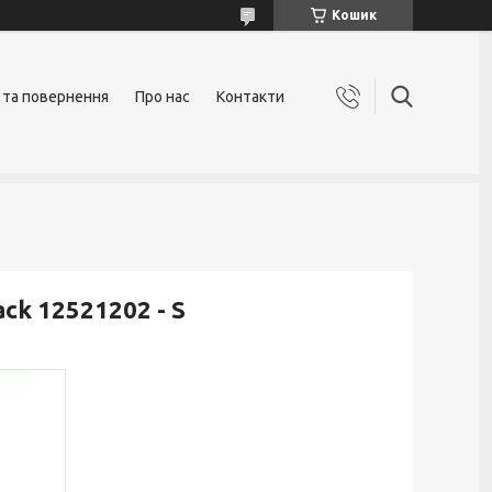
Кошик
 та повернення
Про нас
Контакти
ck 12521202 - S