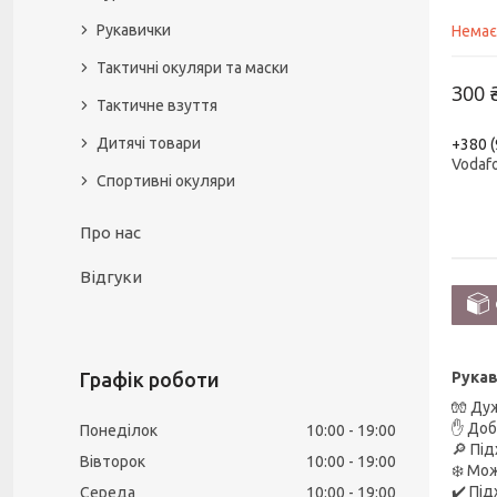
Рукавички
Немає
Тактичні окуляри та маски
300 
Тактичне взуття
Дитячі товари
+380 (
Vodaf
Спортивні окуляри
Про нас
Відгуки
Рукав
Графік роботи
🧤 Ду
✋ Доб
Понеділок
10:00
19:00
🔎 Пі
Вівторок
10:00
19:00
❄️ Мож
✔️ Пі
Середа
10:00
19:00