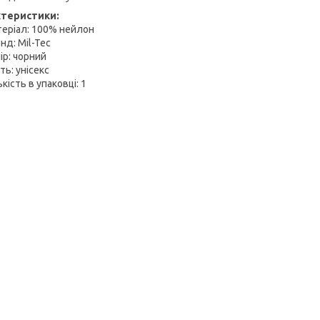
ктеристики:
теріал: 100% нейлон
нд: Mil-Tec
ір: чорний
ть: унісекс
ькість в упаковці: 1