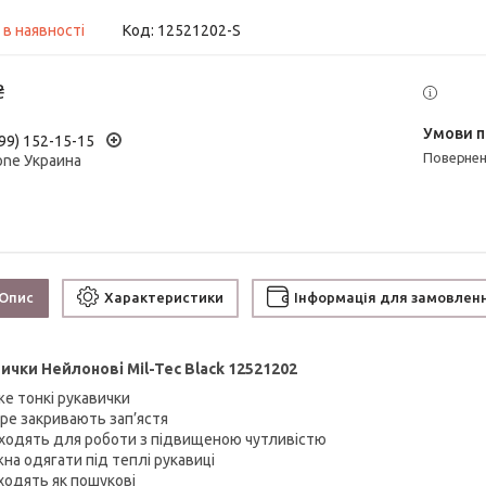
 в наявності
Код:
12521202-S
₴
99) 152-15-15
поверне
one Украина
Опис
Характеристики
Інформація для замовлен
ички Нейлонові Mil-Tec Black 12521202
же тонкі рукавички
ре закривають зап’ястя
дходять для роботи з підвищеною чутливістю
на одягати під теплі рукавиці
дходять як пошукові