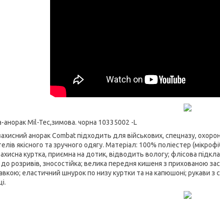
-анорак Mil-Tec,зимова. чорна 10335002 -L
захисний анорак Combat підходить для військових, спецназу, охорон
елів якісного та зручного одягу. Матеріал: 100% поліестер (мікрофі
захисна куртка, приємна на дотик, відводить вологу; флісова підкл
а до розривів, зносостійка; велика передня кишеня з прихованою зас
авкою; еластичний шнурок по низу куртки та на капюшоні; рукави з
і.