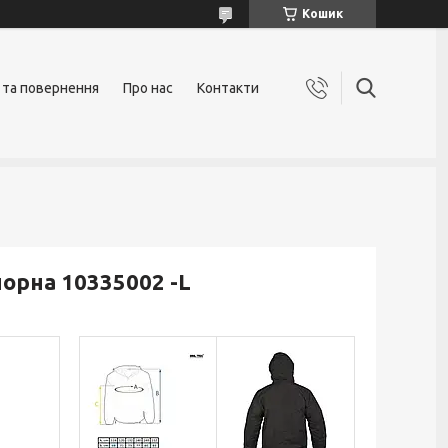
Кошик
 та повернення
Про нас
Контакти
чорна 10335002 -L