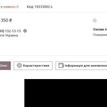
 в наявності
Код:
10335002-L
 350 ₴
99) 152-15-15
поверне
one Украина
Опис
Характеристики
Інформація для замовлен