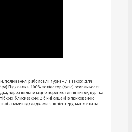
и, полювання, риболовлі, туризму, а також для
бра) Підкладка: 100% поліестер (фліс) особливості:
адка; через щільне міцне переплетення ниток, куртка
тібкою-блискавкою; 2 бічні кишені із прихованою
 стьобаними підкладками з поліестеру; манжети на