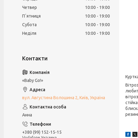
Четвер
10:00
19:00
Пʼятниця
10:00
19:00
Субота
10:00
19:00
Неділя
10:00
19:00
Куртка
«Baby Go!»
Вітро
любит
вітро
вул. Августина Волошина 2, Київ, Україна
стійк
блиск
резинц
Анна
+380 (99) 152-15-15
Vodafone Украина