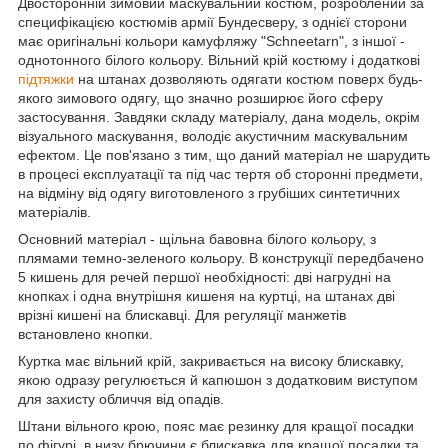
Двосторонній зимовий маскувальний костюм, розроблений за
специфікацією костюмів армії Бундесверу, з однієї сторони
має оригінальні кольори камуфляжу "Schneetarn", з іншої -
однотонного білого кольору. Вільний крій костюму і додаткові
підтяжки
на штанах дозволяють одягати костюм поверх будь-
якого зимового одягу, що значно розширює його сферу
застосування. Завдяки складу матеріалу, дана модель, окрім
візуального маскування, володіє акустичним маскувальним
ефектом. Це пов'язано з тим, що даний матеріал не шарудить
в процесі експлуатації та під час тертя об сторонні предмети,
на відміну від одягу виготовленого з грубіших синтетичних
матеріалів.
Основний матеріал - щільна бавовна білого кольору, з
плямами темно-зеленого кольору. В конструкції передбачено
5 кишень для речей першої необхідності: дві нагрудні на
кнопках і одна внутрішня кишеня на куртці, на штанах дві
врізні кишені на блискавці. Для регуляції манжетів
встановлено кнопки.
Куртка має вільний крій, закривається на високу блискавку,
якою одразу регулюється й капюшон з додатковим виступом
для захисту обличчя від опадів.
Штани вільного крою, пояс має резинку для кращої посадки
по фігурі, в низу брючини є блискавка для кращої посадки та