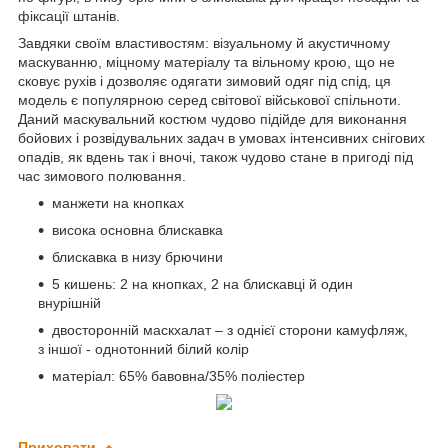
фіксації штанів.
Завдяки своїм властивостям: візуальному й акустичному
маскуванню, міцному матеріалу та вільному крою, що не
сковує рухів і дозволяє одягати зимовий одяг під спід, ця
модель є популярною серед світової військової спільноти.
Даний маскувальний костюм чудово підійде для виконання
бойових і розвідувальних задач в умовах інтенсивних снігових
опадів, як вдень так і вночі, також чудово стане в пригоді під
час зимового полювання.
манжети на кнопках
висока основна блискавка
блискавка в низу брючини
5 кишень: 2 на кнопках, 2 на блискавці й один
внурішній
двосторонній маскхалат – з однієї сторони камуфляж,
з іншої - однотонний білий колір
матеріал: 65% бавовна/35% поліестер
Приховати