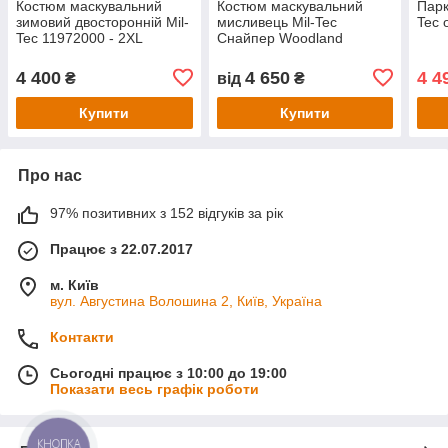
Костюм маскувальний
Костюм маскувальний
Парк
зимовий двосторонній Mil-
мисливець Mil-Tec
Tec 
Tec 11972000 - 2XL
Снайпер Woodland
11962020 розмір M-L
4 400
4 650
4 4
₴
від
₴
Купити
Купити
Про нас
97% позитивних з 152 відгуків за рік
Працює з 22.07.2017
м. Київ
вул. Августина Волошина 2, Київ, Україна
Контакти
Сьогодні працює з 10:00 до 19:00
Показати весь графік роботи
КНОПКА