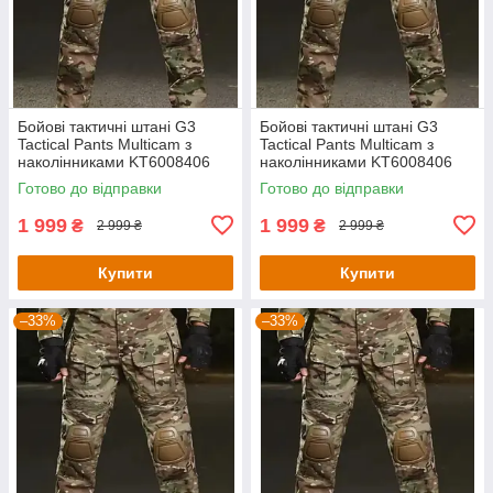
Бойові тактичні штані G3
Бойові тактичні штані G3
Tactical Pants Multicam з
Tactical Pants Multicam з
наколінниками KT6008406
наколінниками KT6008406
розмір L
Готово до відправки
Готово до відправки
1 999
1 999
₴
₴
2 999 ₴
2 999 ₴
Купити
Купити
–33%
–33%