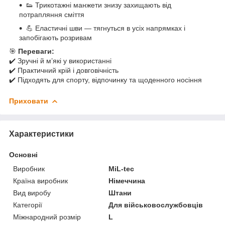
👟 Трикотажні манжети знизу захищають від
потрапляння сміття
💪 Еластичні шви — тягнуться в усіх напрямках і
запобігають розривам
🎯
Переваги:
✔️ Зручні й м’які у використанні
✔️ Практичний крій і довговічність
✔️ Підходять для спорту, відпочинку та щоденного носіння
Приховати
Характеристики
Основні
Виробник
MiL-tec
Країна виробник
Німеччина
Вид виробу
Штани
Категорії
Для військовослужбовців
Міжнародний розмір
L