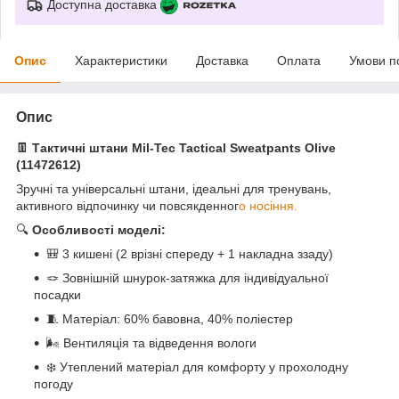
Доступна доставка
Опис
Характеристики
Доставка
Оплата
Умови п
Опис
👖 Тактичні штани Mil-Tec Tactical Sweatpants Olive
(11472612)
Зручні та універсальні штани, ідеальні для тренувань,
активного відпочинку чи повсякденног
о носіння.
🔍
Особливості моделі:
🎒 3 кишені (2 врізні спереду + 1 накладна ззаду)
🪢 Зовнішній шнурок-затяжка для індивідуальної
посадки
🧵 Матеріал: 60% бавовна, 40% поліестер
🌬 Вентиляція та відведення вологи
❄️ Утеплений матеріал для комфорту у прохолодну
погоду