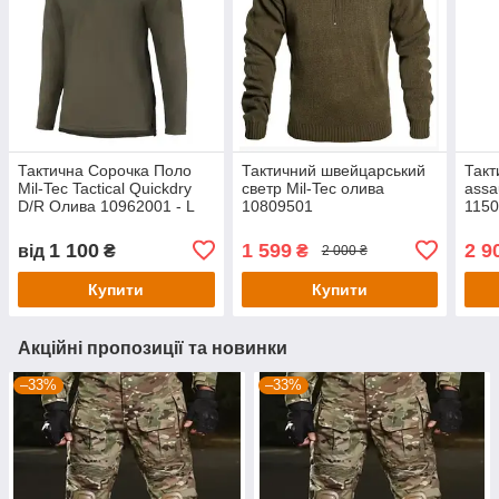
Тактична Сорочка Поло
Тактичний швейцарський
Такт
Mil-Tec Tactical Quickdry
светр Mil-Tec олива
assa
D/R Олива 10962001 - L
10809501
1150
1 100
1 599
2 9
від
₴
₴
2 000 ₴
Купити
Купити
Акційні пропозиції та новинки
–33%
–33%