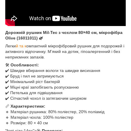
Дорожній рушник Mil-Tec з чохлом 80×40 см, мікрофібра
Olive (16011011) 🌿
Легки
й та к
омпактний мікрофібровий рушник для подорожей і
активного відпочинку. М’який на дотик, гіпоалергенний і без
неприємних запахів.
🛠️
Особливості:
✔️ Швидке вбирання вологи та швидке висихання
✔️ Бруд і пил не затримуються
✔️ Мінімальний ріст бактерій
✔️ Міцні краї запобігають розпусканню
✔️ Петелька для підвішування
✔️ Сітчастий чохол із затягаючим шнурком
📏
Характеристики:
🔹 Матеріал рушника: 80% поліестер, 20% поліамід
🔹 Матеріал чохла: 100% поліестер
🔹 Розміри: 80 × 40 см
"font-size:14px">🎯
Переваги: