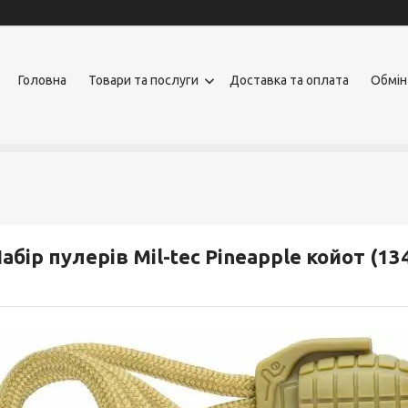
Головна
Товари та послуги
Доставка та оплата
Обмін
абір пулерів Mil-tec Pineapple койот (13