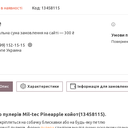
 в наявності
Код:
13458115
₴
альна сума замовлення на сайті — 300 ₴
поверне
99) 152-15-15
one Украина
Опис
Характеристики
Інформація для замовлен
р пулерів Mil-tec Pineapple койот(13458115).
 кріпляться на собачку блискавки або на будь-яку петлю
ковці5 пулерів, форма
пулера
стилізована під ручну осколкову грана