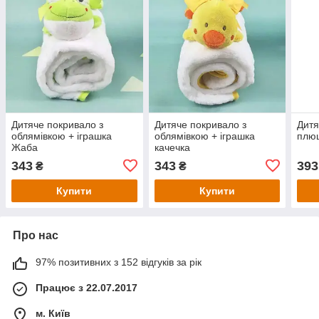
Дитяче покривало з
Дитяче покривало з
Дитя
облямівкою + іграшка
облямівкою + іграшка
плюш
Жаба
качечка
343
343
393
₴
₴
Купити
Купити
Про нас
97% позитивних з 152 відгуків за рік
Працює з 22.07.2017
м. Київ