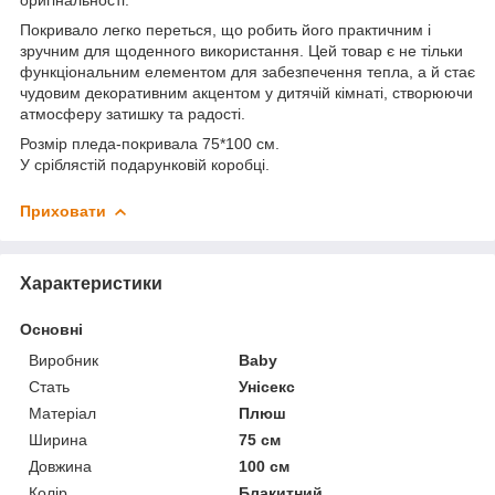
Покривало легко переться, що робить його практичним і
зручним для щоденного використання. Цей товар є не тільки
функціональним елементом для забезпечення тепла, а й стає
чудовим декоративним акцентом у дитячій кімнаті, створюючи
атмосферу затишку та радості.
Розмір пледа-покривала 75*100 см.
У сріблястій подарунковій коробці.
Приховати
Характеристики
Основні
Виробник
Baby
Стать
Унісекс
Матеріал
Плюш
Ширина
75 см
Довжина
100 см
Колір
Блакитний