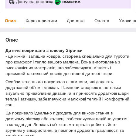
Доступна доставка
Опис
Характеристики
Доставка
Оплата
Умови п
Опис
Дитяче покривало з плюшу Зірочки
- це ніжна і затишна ковдра, створена спеціально для турботи
про комфорт і тепло вашого малюка. Вона виготовлена з
високоякісних матеріалів, що забезпечують м'якість і
приємний тактильний досвід для ніжної дитячої шкіри.
Особливістю цього покривала є пампони, які додають
додатковий об'єм і м'якість. Пампони створюють не тільки
візуально привабливий дизайн, а й приносять додаткові шари
тепла і затишку, забезпечуючи малюкові теплий і комфортний
сон.
Це покривало ідеально підходить для використання в
дитячому ліжечку або колясці, забезпечуючи надійне укриття
в холодні дні. Легкість і м'якість матеріалів роблять його
зручним у використанні, а пампони додають грайливості та
оригінальності.