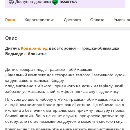
Доступна доставка
Опис
Характеристики
Доставка
Оплата
Умови п
Опис
Дитяча
Ковдра-плед
двостороння + іграшка-обнімашка
Ведмедик, блакитне
Дитяче ковдра-плед з іграшкою - обіймашкою
- ідеальний комплект для створення теплого і затишного куточ
ка для вашого малюка. Ковдру-
плед виконано з м'якого і приємного на дотик матеріалу, який
забезпечує максимальний комфорт під час сну і відпочинку.
Плюсом до цього набору є м'яка іграшка - обіймашка, яка ста
є надійним компаньйоном для вашої дитини. Ця обнимашка в
иконана з безпечних матеріалів, має приємну текстуру і прива
бливий дизайн. Вона не лише служить прикрасою дитячого пр
остору, але і стає незамінною другом в моменти спокою і сну.
Ковдра-плед та іграшка-обіймашка можуть використовуватися