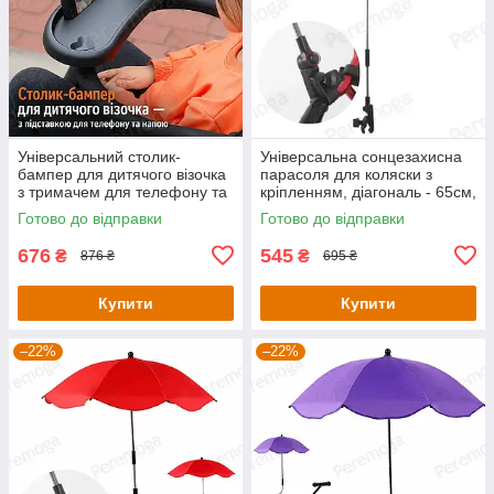
Універсальний столик-
Універсальна сонцезахисна
бампер для дитячого візочка
парасоля для коляски з
з тримачем для телефону та
кріпленням, діагональ - 65см,
підсклянником,обертання
голубого кольору KT8003101
Готово до відправки
Готово до відправки
360°-KT8003001
676
545
₴
₴
876 ₴
695 ₴
Купити
Купити
–22%
–22%