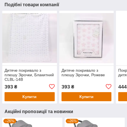
Подібні товари компанії
Дитяче покривало з
Дитяче покривало з
Покр
плюшу Зірочки, Блакитний
плюшу Зірочки, Рожеве
дитя
CLBL-14B
393
393
444
₴
₴
Купити
Купити
Акційні пропозиції та новинки
–26%
–26%