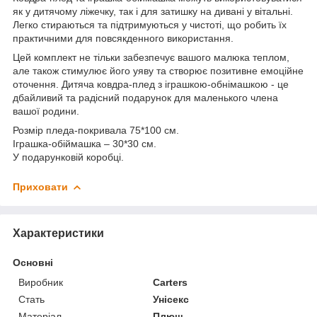
як у дитячому ліжечку, так і для затишку на дивані у вітальні.
Легко стираються та підтримуються у чистоті, що робить їх
практичними для повсякденного використання.
Цей комплект не тільки забезпечує вашого малюка теплом,
але також стимулює його уяву та створює позитивне емоційне
оточення. Дитяча ковдра-плед з іграшкою-обнімашкою - це
дбайливий та радісний подарунок для маленького члена
вашої родини.
Розмір пледа-покривала 75*100 см.
Іграшка-обіймашка – 30*30 см.
У подарунковій коробці.
Приховати
Характеристики
Основні
Виробник
Carters
Стать
Унісекс
Матеріал
Плюш