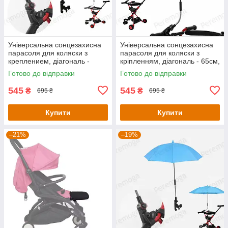
Універсальна сонцезахисна
Універсальна сонцезахисна
парасоля для коляски з
парасоля для коляски з
креплением, діагональ -
кріпленням, діагональ - 65см,
65см, червоного кольору
фіолетового кольору
Готово до відправки
Готово до відправки
KT8003111
KT8003115
545
545
₴
₴
695 ₴
695 ₴
Купити
Купити
–21%
–19%