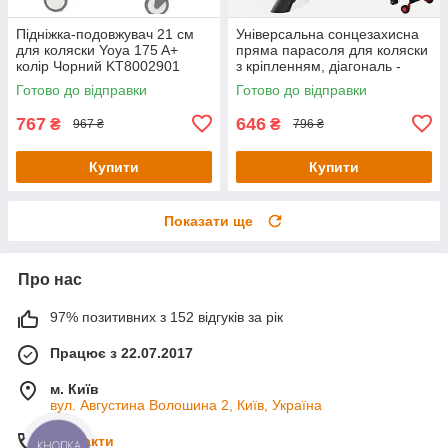
Підніжка-подовжувач 21 см
Універсальна сонцезахисна
для коляски Yoya 175 A+
пряма парасоля для коляски
колір Чорний KT8002901
з кріпленням, діагональ -
75см, синього кольору
Готово до відправки
Готово до відправки
KT8003103
767
646
₴
₴
967 ₴
796 ₴
Купити
Купити
Показати ще
Про нас
97% позитивних з 152 відгуків за рік
Працює з 22.07.2017
м. Київ
вул. Августина Волошина 2, Київ, Україна
Контакти
КНОПКА