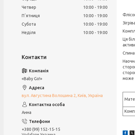
Четвер
10:00
19:00
Флісо
Пʼятниця
10:00
19:00
Зігрів
Субота
10:00
19:00
Компл
Неділя
10:00
19:00
Ця бі
актив
Спина
Наочна
сторо
сторо
може 
«Baby Go!»
вул. Августина Волошина 2, Київ, Україна
Мате
Комп
Анна
+380 (99) 152-15-15
Vodafone Украина