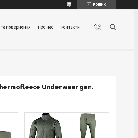
Кошик
 та повернення
Про нас
Контакти
hermofleece Underwear gen.