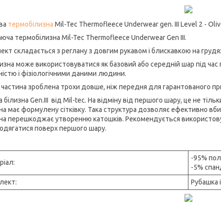
ва
термобілизна
Mil-Tec Thermofleece Underwear gen. III Level 2 - Ol
аюча термобілизна Mil-Tec Thermofleece Underwear Gen III.
ект складається з реглану з довгим рукавом і блискавкою на грудях
лизна може використовуватися як базовий або середній шар під час
ністю і фізіологічними даними людини.
 частина зроблена трохи довше, ніж передня для гарантованого при
 білизна Gen.III від Mil-tec. На відміну від першого шару, це не ті
на має формулену сітківку. Така структура дозволяє ефективно вби
на перешкоджає утворенню катошків. Рекомендується використовув
одягатися поверх першого шару.
-95% пол
ріал:
-5% спан
лект:
Рубашка 