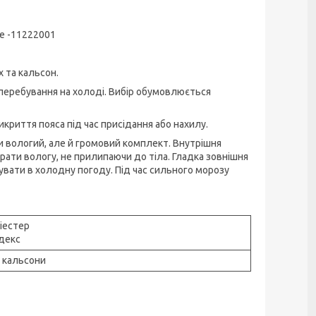
ive -11222001
 та кальсон.
 перебування на холоді. Вибір обумовлюється
криття пояса під час присідання або нахилу.
льки вологий, але й громовий комплект. Внутрішня
рати вологу, не прилипаючи до тіла. Гладка зовнішня
ати в холодну погоду. Під час сильного морозу
іестер
декс
і кальсони