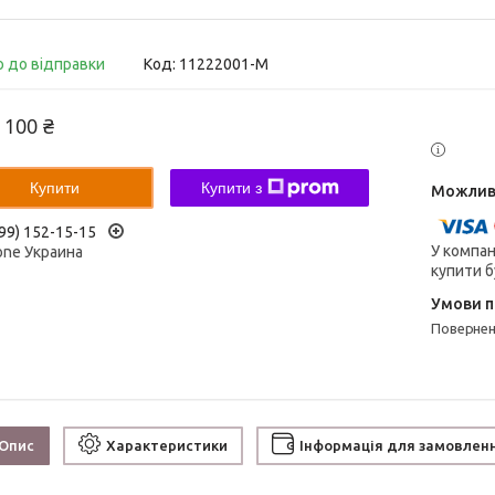
о до відправки
Код:
11222001-M
 100 ₴
Купити
Купити з
99) 152-15-15
У компан
one Украина
купити б
поверне
Опис
Характеристики
Інформація для замовлен